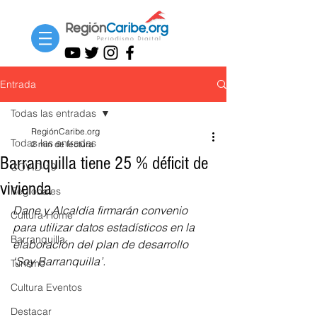
Entrada
Todas las entradas
RegiónCaribe.org
Todas las entradas
2 min de lectura
Barranquilla tiene 25 % déficit de
COVID-19
vivienda
Regionales
Dane y Alcaldía firmarán convenio 
Cultura Home
para utilizar datos estadísticos en la 
Barranquilla
elaboración del plan de desarrollo 
‘Soy Barranquilla’.
Turismo
Cultura Eventos
Destacar