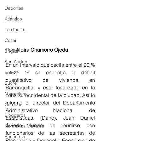
Deportes
Atlántico
La Guajira
Cesar
Por: 
Aldira Chamorro Ojeda
English
San Andres
En un intervalo que oscila entre el 20 % 
y 25 % se encentra el déficit 
Bolívar
cuantitativo de vivienda en 
Sucre
Barranquilla, y está focalizado en la 
Magdalena
zona suroccidental de la ciudad. Así lo 
informó el director del Departamento 
Córdoba
Administrativo Nacional de 
Bloggeros
Estadísticas, (Dane), Juan Daniel 
Oviedo, luego de reunirse con 
Hermanos Mayores
funcionarios de las secretarías de 
Economía
Planeación y Desarrollo Económico de 