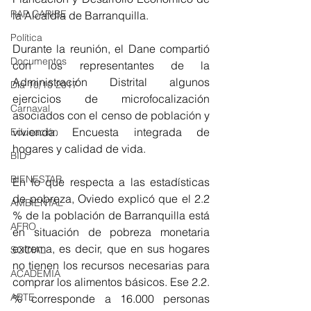
RAP CARIBE
la Alcaldía de Barranquilla.
Política
Durante la reunión, el Dane compartió 
Documentos
con los representantes de la 
Administración Distrital algunos 
Día 10/10 2017
ejercicios de microfocalización 
Carnaval
asociados con el censo de población y 
vivienda. Encuesta integrada de 
Educación
hogares y calidad de vida.
BID
BIENESTAR
En lo que respecta a las estadísticas 
de pobreza, Oviedo explicó que el 2.2 
AMBIENTAL
% de la población de Barranquilla está 
AFRO
en situación de pobreza monetaria 
extrema, es decir, que en sus hogares 
SOCIAL
no tienen los recursos necesarias para 
ACADEMIA
comprar los alimentos básicos. Ese 2.2. 
ARTE
% corresponde a 16.000 personas 