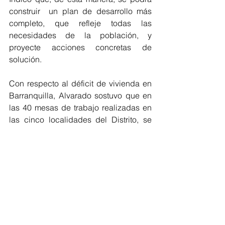
construir  un plan de desarrollo más 
completo, que refleje todas las 
necesidades de la población, y 
proyecte acciones concretas de 
solución.
Con respecto al déficit de vivienda en 
Barranquilla, Alvarado sostuvo que en 
las 40 mesas de trabajo realizadas en 
las cinco localidades del Distrito, se 
recogió información  sobre este tema, 
que también está relacionado con las 
titulaciones de los predios. “Estamos 
trabajando con el Ministerio de 
Vivienda y Edubar en las soluciones 
que podemos plantear a la comunidad 
en este sentido”.