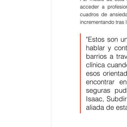
acceder a profesio
cuadros de ansiedad
incrementando tras l
"Estos son u
hablar y cont
barrios a tra
clínica cuand
esos orienta
encontrar e
seguras pud
Isaac, Subdir
aliada de es