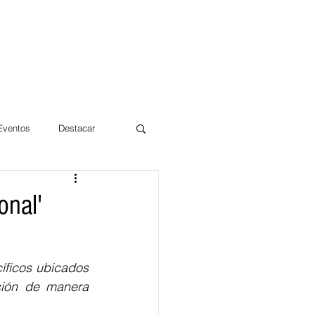
 Eventos
Destacar
Magdalena
onal'
mentos
Día 10/10 2017
ficos ubicados 
ción de manera 