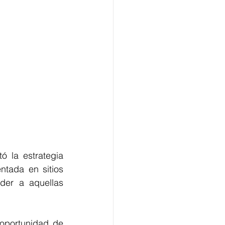
La Alcaldía de Barranquilla a través de su Secretaría de Salud, presentó la estrategia 
ntada en sitios 
der a aquellas 
oportunidad de 