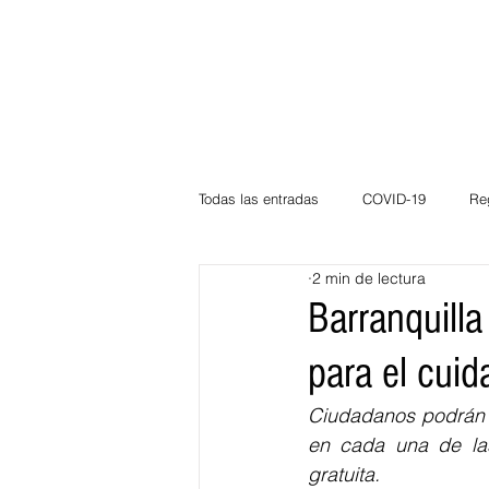
Todas las entradas
COVID-19
Re
2 min de lectura
Deportes
Atlántico
La Guaj
Barranquill
para el cuid
Córdoba
Bloggeros
Herma
Ciudadanos podrán a
en cada una de las
Carnaval
Educación
BID
gratuita.