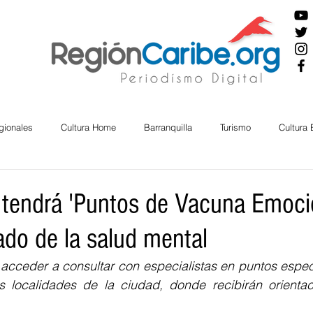
gionales
Cultura Home
Barranquilla
Turismo
Cultura
ira
Cesar
English
San Andres
Bolívar
Sucre
a tendrá 'Puntos de Vacuna Emoci
ado de la salud mental
nos Mayores
Economía
RAP CARIBE
Política
Docu
cceder a consultar con especialistas en puntos especí
 localidades de la ciudad, donde recibirán orienta
BIENESTAR
AMBIENTAL
AFRO