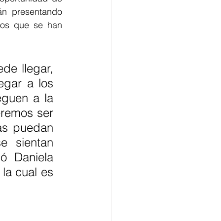
án presentando 
tos que se han 
 
e llegar, 
gar a los 
eguen a la 
remos ser 
as puedan 
 sientan 
 Daniela 
la cual es 