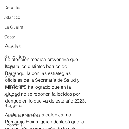
Deportes
Atlántico
La Guajira
Cesar
Alcaldía
English
San Andres
La atención médica preventiva que 
llega a los distintos barrios de 
Bolívar
Barranquilla con las estrategias 
Sucre
oficiales de la Secretaría de Salud y 
Magdalena
MiRed IPS ha logrado que en la 
ciudad no se reporten fallecidos por 
Córdoba
dengue en lo que va de este año 2023.
Bloggeros
Así lo confirmó el alcalde Jaime 
Hermanos Mayores
Pumarejo Heins, quien destacó que la 
Economía
prevención y promoción de la salud es 