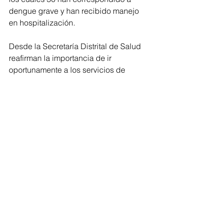
dengue grave y han recibido manejo 
en hospitalización.
Desde la Secretaría Distrital de Salud 
reafirman la importancia de ir 
oportunamente a los servicios de 
salud y atender los signos de alarma 
que pueden indicar una mayor 
gravedad por dengue, como son dolor 
abdominal persistente y continuo, 
vómito y cualquier sangrado de 
mucosas.
Dengue
Barranquilla
Destacar