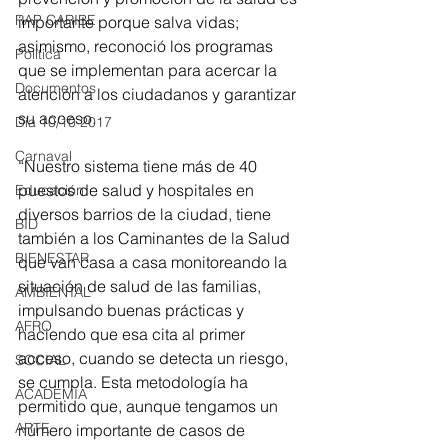
RAP CARIBE
importante porque salva vidas; 
asimismo, reconoció los programas 
Política
que se implementan para acercar la 
Documentos
atención a los ciudadanos y garantizar 
su acceso.
Día 10/10 2017
Carnaval
“Nuestro sistema tiene más de 40 
puestos de salud y hospitales en 
Educación
diversos barrios de la ciudad, tiene 
BID
también a los Caminantes de la Salud 
BIENESTAR
que van casa a casa monitoreando la 
situación de salud de las familias, 
AMBIENTAL
impulsando buenas prácticas y 
AFRO
haciendo que esa cita al primer 
acceso, cuando se detecta un riesgo, 
SOCIAL
se cumpla. Esta metodología ha 
ACADEMIA
permitido que, aunque tengamos un 
ARTE
número importante de casos de 