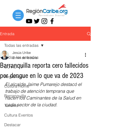
Entrada
Todas las entradas
Jesús Uribe
Todas las entradas
2 min de lectura
Barranquilla reporta cero fallecidos
COVID-19
por dengue en lo que va de 2023
Regionales
El alcalde Jaime Pumarejo destacó el 
Cultura Home
trabajo de atención temprana que 
Barranquilla
hacen los Caminantes de la Salud en 
cada sector de la ciudad.
Turismo
Cultura Eventos
Destacar