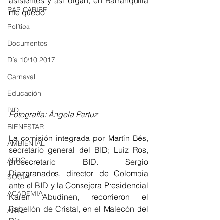
asistentes y así digan, en Barranquilla 
RAP CARIBE
me quedo”
Política
Documentos
Día 10/10 2017
Carnaval
Educación
BID
Fotografía: Ángela Pertuz
BIENESTAR
La comisión integrada por Martín Bés, 
AMBIENTAL
secretario general del BID; Luiz Ros, 
AFRO
prosecretario BID, Sergio 
Diazgranados, director de Colombia 
SOCIAL
ante el BID y la Consejera Presidencial 
ACADEMIA
Karen Abudinen, recorrieron el 
Pabellón de Cristal, en el Malecón del 
ARTE