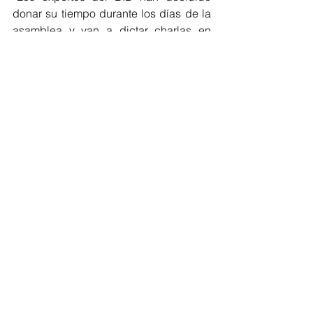
donar su tiempo durante los días de la 
asamblea y van a dictar charlas en 
toda la ciudad. Irán a colegios 
públicos, universidades, parques y 
otros escenarios para hablar de 
distintos temas”, sostuvo el mandatario 
distrital.
Impactando de manera directa al 
ciudadano común; es por ello que se 
les recomienda estar atentos a la 
convocatoria para asistir y construir 
ciudad desde las comunidades.
Regionales
Barranquilla
BID