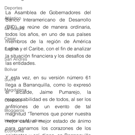
Deportes
La Asamblea de Gobernadores del 
Atlántico
Banco Interamericano de Desarrollo 
(BID) se reúne de manera ordinaria, 
La Guajira
todos los años, en uno de sus países 
Cesar
miembros de la región de América 
Latina y el Caribe, con el fin de analizar 
English
la situación financiera y los desafíos de 
San Andres
las entidades.
Bolívar
Y esta vez, en su versión número 61 
Sucre
llega a Barranquilla, como lo expresó 
Magdalena
el alcalde, Jaime Pumarejo, la 
responsabilidad es de todos, al ser los 
Córdoba
anfitriones de un evento de tal 
Bloggeros
magnitud “Tenemos que poner nuestra 
Hermanos Mayores
mejor cara, el mejor estado de ánimo 
para ganarnos los corazones de los 
Economía