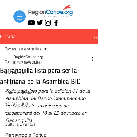
Entrada
Todas las entradas
RegiónCaribe.org
Todas las entradas
2 min de lectura
Barranquilla lista para ser la
COVID-19
anfitriona de la Asamblea BID
Regionales
Todo está listo para la edición 61 de la 
Cultura Home
Asamblea del Banco Interamericano 
Barranquilla
de Desarrollo, evento que se 
desarrollará del 18 al 22 de marzo en 
Turismo
Barranquilla.
Cultura Eventos
Destacar
Por: Ángela Pertuz 