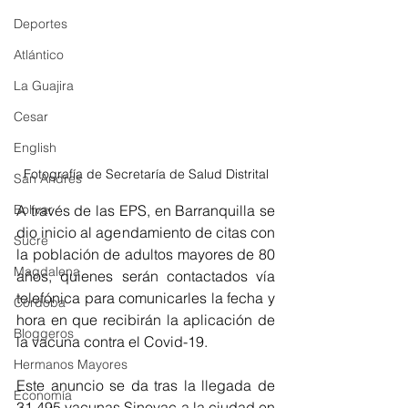
Deportes
Atlántico
La Guajira
Cesar
English
Fotografía de Secretaría de Salud Distrital
San Andres
A través de las EPS, en Barranquilla se 
Bolívar
dio inicio al agendamiento de citas con 
Sucre
la población de adultos mayores de 80 
Magdalena
años, quienes serán contactados vía 
telefónica para comunicarles la fecha y 
Córdoba
hora en que recibirán la aplicación de 
Bloggeros
la vacuna contra el Covid-19. 
Hermanos Mayores
Este anuncio se da tras la llegada de 
Economía
31.495 vacunas Sinovac a la ciudad en 