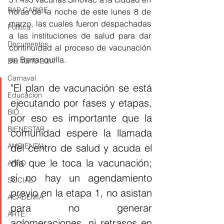
RAP CARIBE
horas de la noche de este lunes 8 de 
marzo, las cuales fueron despachadas 
Política
a las instituciones de salud para dar 
Documentos
continuidad al proceso de vacunación 
en Barranquilla.
Día 10/10 2017
Carnaval
"El plan de vacunación se está 
Educación
ejecutando por fases y etapas, 
BID
por eso es importante que la 
BIENESTAR
comunidad espere la llamada 
del centro de salud y acuda el 
AMBIENTAL
día que le toca la vacunación; 
AFRO
si no hay un agendamiento 
SOCIAL
previo en la etapa 1, no asistan 
ACADEMIA
para no generar 
ARTE
aglomeraciones, ni retrasos en 