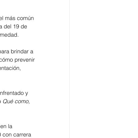
 el más común 
a del 19 de 
ermedad.
para brindar a 
 cómo prevenir 
ntación, 
nfrentado y 
 
Qué como, 
en la 
0 con carrera 