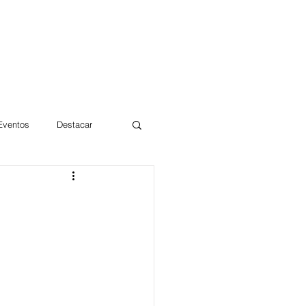
 Eventos
Destacar
Magdalena
mentos
Día 10/10 2017