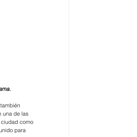
mama.
 también 
 una de las 
a ciudad como 
 unido para 