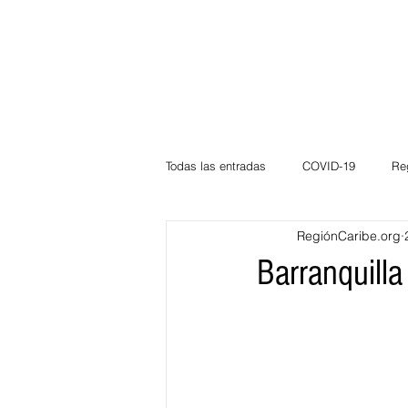
Todas las entradas
COVID-19
Re
RegiónCaribe.org
Deportes
Atlántico
La Guaj
Barranquill
Córdoba
Bloggeros
Herma
Carnaval
Educación
BID