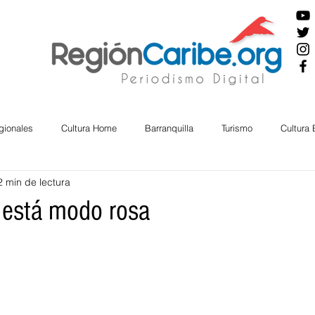
gionales
Cultura Home
Barranquilla
Turismo
Cultura
2 min de lectura
ira
Cesar
English
San Andres
Bolívar
Sucre
a está modo rosa
nos Mayores
Economía
RAP CARIBE
Política
Docu
BIENESTAR
AMBIENTAL
AFRO