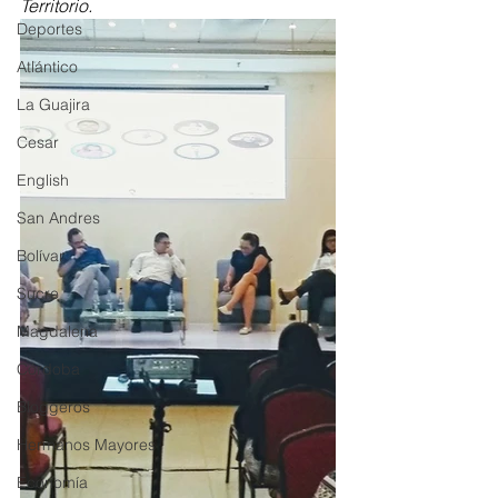
Territorio.
Deportes
Atlántico
La Guajira
Cesar
English
San Andres
Bolívar
Sucre
Magdalena
Córdoba
Bloggeros
Hermanos Mayores
Economía