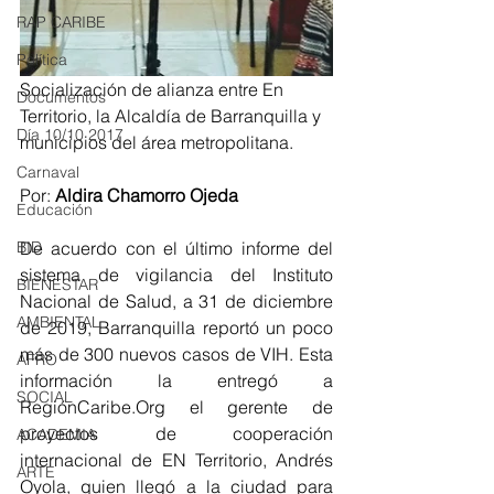
RAP CARIBE
Política
Socialización de alianza entre En 
Documentos
Territorio, la Alcaldía de Barranquilla y 
Día 10/10 2017
municipios del área metropolitana.
Carnaval
Por: 
Aldira Chamorro Ojeda
Educación
BID
De acuerdo con el último informe del 
sistema de vigilancia del Instituto 
BIENESTAR
Nacional de Salud, a 31 de diciembre 
AMBIENTAL
de 2019, Barranquilla reportó un poco 
más de 300 nuevos casos de VIH. Esta 
AFRO
información la entregó a 
SOCIAL
RegiónCaribe.Org el gerente de 
proyectos de cooperación 
ACADEMIA
internacional de EN Territorio, Andrés 
ARTE
Oyola, quien llegó a la ciudad para 