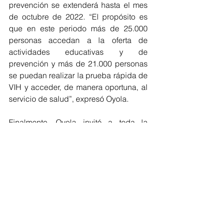
prevención se extenderá hasta el mes 
de octubre de 2022. “El propósito es  
que en este periodo más de 25.000 
personas accedan a la oferta de 
actividades educativas y de 
prevención y más de 21.000 personas 
se puedan realizar la prueba rápida de 
VIH y acceder, de manera oportuna, al 
servicio de salud”, expresó Oyola.
Finalmente, Oyola invitó a toda la 
comunidad a protegerse y a entender 
que el VIH es una patología que le 
puede dar a cualquiera, que no tiene 
distingo de género, sexo y orientación 
sexual.  “Es un tema que nos involucra 
a todos, por ello, próximamente 
estaremos en diferentes espacios 
compartiendo con la comunidad, 