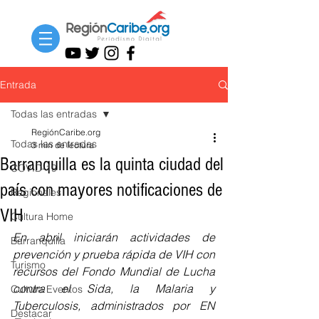
Entrada
Todas las entradas
RegiónCaribe.org
Todas las entradas
3 min de lectura
Barranquilla es la quinta ciudad del
COVID-19
país con mayores notificaciones de
Regionales
VIH
Cultura Home
En abril iniciarán actividades de 
Barranquilla
prevención y prueba rápida de VIH con 
Turismo
recursos del Fondo Mundial de Lucha 
contra el Sida, la Malaria y 
Cultura Eventos
Tuberculosis, administrados por EN 
Destacar