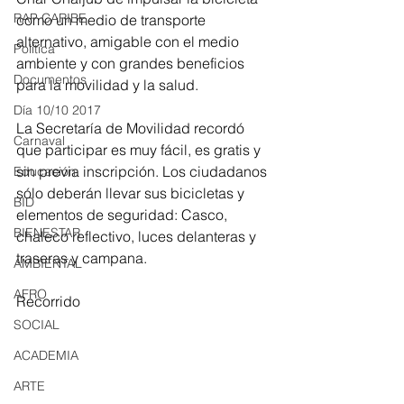
RAP CARIBE
como un medio de transporte 
alternativo, amigable con el medio 
Política
ambiente y con grandes beneficios 
Documentos
para la movilidad y la salud.
Día 10/10 2017
La Secretaría de Movilidad recordó 
Carnaval
que participar es muy fácil, es gratis y 
sin previa inscripción. Los ciudadanos 
Educación
sólo deberán llevar sus bicicletas y 
BID
elementos de seguridad: Casco, 
BIENESTAR
chaleco reflectivo, luces delanteras y 
traseras y campana.
AMBIENTAL
AFRO
Recorrido
SOCIAL
ACADEMIA
ARTE