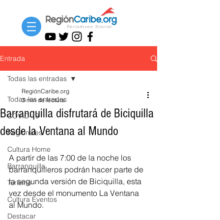
Entrada
Todas las entradas
RegiónCaribe.org
Todas las entradas
3 min de lectura
Barranquilla disfrutará de Biciquilla
COVID-19
desde la Ventana al Mundo
Regionales
Cultura Home
A partir de las 7:00 de la noche los 
Barranquilla
barranquilleros podrán hacer parte de 
la segunda versión de Biciquilla, esta 
Turismo
vez desde el monumento La Ventana 
Cultura Eventos
al Mundo.
Destacar