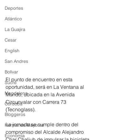
Deportes
Atlántico
La Guajira
Cesar
English
San Andres
Bolívar
El punto de encuentro en esta 
Sucre
oportunidad, será en La Ventana al 
Magdalena
Mundo, ubicada en la Avenida 
Circunvalar con Carrera 73 
Córdoba
(Tecnoglass).
Bloggeros
La jornada se cumple dentro del 
Hermanos Mayores
compromiso del Alcalde Alejandro 
Economía
Char Chaljub de impulsar la bicicleta 