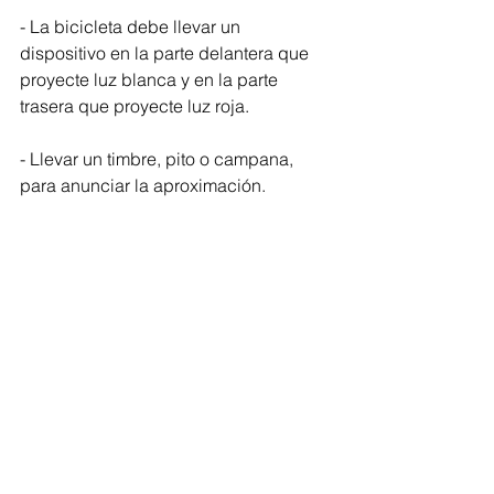
- La bicicleta debe llevar un 
dispositivo en la parte delantera que 
proyecte luz blanca y en la parte 
trasera que proyecte luz roja.
- Llevar un timbre, pito o campana, 
para anunciar la aproximación.
- La bicicleta es un vehículo 
unipersonal, no debe transitar llevando 
pasajeros o acompañantes. Excepto 
aquellos vehículos que hayan sido 
adaptados para tal fin.
- No transportar objetos que 
disminuyan la visibilidad o incomoden 
en la conducción.