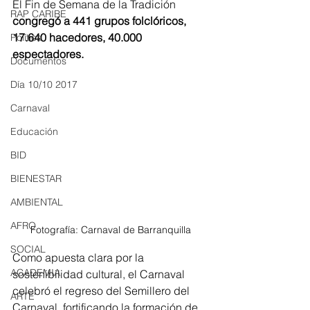
El Fin de Semana de la Tradición 
RAP CARIBE
congregó a 441 grupos folclóricos, 
17.640 hacedores, 40.000 
Política
espectadores.
Documentos
Día 10/10 2017
Carnaval
Educación
BID
BIENESTAR
AMBIENTAL
AFRO
Fotografía: Carnaval de Barranquilla
SOCIAL
Como apuesta clara por la 
ACADEMIA
sostenibilidad cultural, el Carnaval 
celebró el regreso del Semillero del 
ARTE
Carnaval, fortificando la formación de 