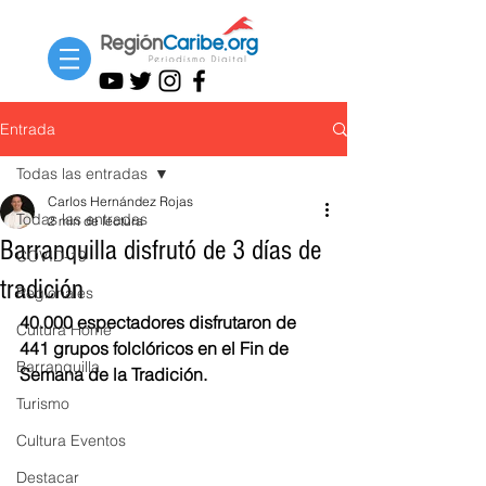
Entrada
Todas las entradas
Carlos Hernández Rojas
Todas las entradas
2 min de lectura
Barranquilla disfrutó de 3 días de
COVID-19
tradición
Regionales
40.000 espectadores disfrutaron de 
Cultura Home
441 grupos folclóricos en el Fin de 
Barranquilla
Semana de la Tradición.
Turismo
Cultura Eventos
Destacar