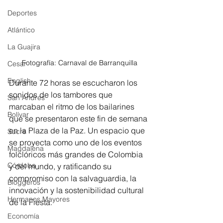
Deportes
Atlántico
La Guajira
Fotografía: Carnaval de Barranquilla
Cesar
English
Durante 72 horas se escucharon los 
sonidos de los tambores que 
San Andres
marcaban el ritmo de los bailarines 
Bolívar
que se presentaron este fin de semana 
en la Plaza de la Paz. Un espacio que 
Sucre
se proyecta como uno de los eventos 
Magdalena
folclóricos más grandes de Colombia 
Córdoba
y del mundo, y ratificando su 
compromiso con la salvaguardia, la 
Bloggeros
innovación y la sostenibilidad cultural 
Hermanos Mayores
de la Fiesta.
Economía