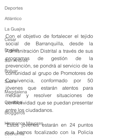
Deportes
Atlántico
La Guajira
Con el objetivo de fortalecer el tejido 
Cesar
social de Barranquilla, desde la 
English
Admisnitración Distrital a través de sus 
programas de gestión de la 
San Andres
prevención, se pondrá al servicio de la 
Bolívar
comunidad al grupo de Promotores de 
Convivencia, conformado por 50 
Sucre
jóvenes que estarán atentos para 
Magdalena
mediar y resolver situaciones de 
conflictividad que se puedan presentar 
Córdoba
entre los ciudadanos. 
Bloggeros
Hermanos Mayores
"Estos jóvenes estarán en 24 puntos 
que hemos focalizado con la Policía 
Economía