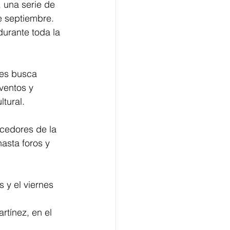
, una serie de 
e septiembre. 
durante toda la 
des busca 
ventos y 
tural.
acedores de la 
asta foros y 
 y el viernes 
tínez, en el 