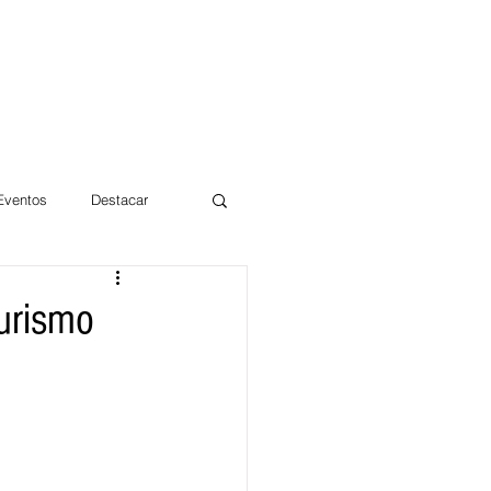
 Eventos
Destacar
Magdalena
Turismo
mentos
Día 10/10 2017