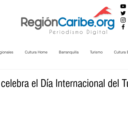
gionales
Cultura Home
Barranquilla
Turismo
Cultura
ira
Cesar
English
San Andres
Bolívar
Sucre
 celebra el Día Internacional del 
nos Mayores
Economía
RAP CARIBE
Política
Docu
BIENESTAR
AMBIENTAL
AFRO