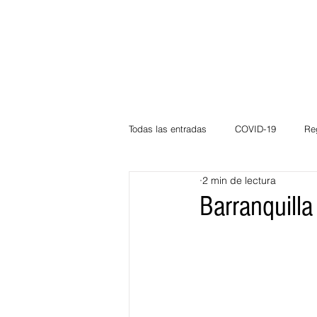
Todas las entradas
COVID-19
Re
2 min de lectura
Deportes
Atlántico
La Guaj
Barranquilla
Córdoba
Bloggeros
Herma
Carnaval
Educación
BID