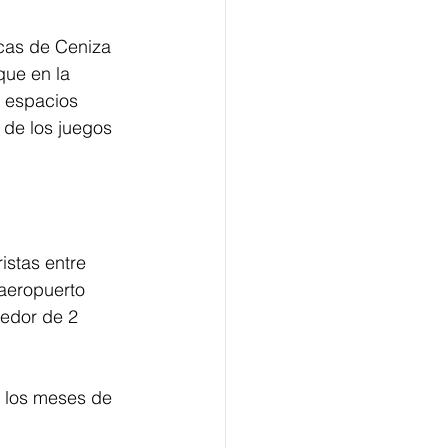
cas de Ceniza 
que en la 
s espacios 
 de los juegos 
istas entre 
aeropuerto 
dedor de 2 
a los meses de 