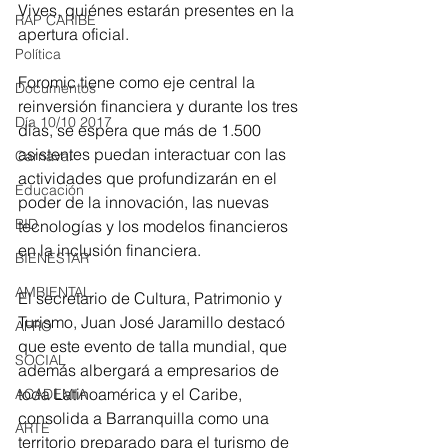
Vives, quiénes estarán presentes en la 
RAP CARIBE
apertura oficial.
Política
Foromic tiene como eje central la 
Documentos
reinversión financiera y durante los tres 
Día 10/10 2017
días, se espera que más de 1.500 
asistentes puedan interactuar con las 
Carnaval
actividades que profundizarán en el 
Educación
poder de la innovación, las nuevas 
BID
tecnologías y los modelos financieros 
en la inclusión financiera.
BIENESTAR
AMBIENTAL
El secretario de Cultura, Patrimonio y 
Turismo, Juan José Jaramillo destacó 
AFRO
que este evento de talla mundial, que 
SOCIAL
además albergará a empresarios de 
toda Latinoamérica y el Caribe, 
ACADEMIA
consolida a Barranquilla como una 
ARTE
territorio preparado para el turismo de 