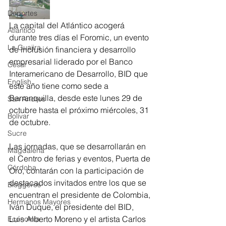
Deportes
La capital del Atlántico acogerá 
Atlántico
durante tres días el Foromic, un evento 
La Guajira
de inclusión financiera y desarrollo 
empresarial liderado por el Banco 
Cesar
Interamericano de Desarrollo, BID que 
English
este año tiene como sede a 
Barranquilla, desde este lunes 29 de 
San Andres
octubre hasta el próximo miércoles, 31 
Bolívar
de octubre.
Sucre
Las jornadas, que se desarrollarán en 
Magdalena
el Centro de ferias y eventos, Puerta de 
Córdoba
Oro, contarán con la participación de 
destacados invitados entre los que se 
Bloggeros
encuentran el presidente de Colombia, 
Hermanos Mayores
Iván Duque, el presidente del BID, 
Luis Alberto Moreno y el artista Carlos 
Economía