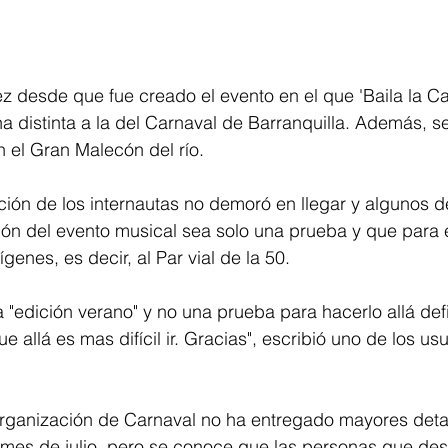
ez desde que fue creado el evento en el que 'Baila la Cal
ha distinta a la del Carnaval de Barranquilla. Además, se
n el Gran Malecón del río.
cción de los internautas no demoró en llegar y algunos d
ón del evento musical sea solo una prueba y que para e
genes, es decir, al Par vial de la 50. 
 "edición verano" y no una prueba para hacerlo allá def
e allá es mas difícil ir. Gracias", escribió uno de los us
organización de Carnaval no ha entregado mayores deta
l mes de julio, pero se conoce que las personas que dese