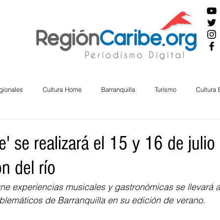
gionales
Cultura Home
Barranquilla
Turismo
Cultura
ira
Cesar
English
San Andres
Bolívar
Sucre
le' se realizará el 15 y 16 de julio
n del río
nos Mayores
Economía
RAP CARIBE
Política
Docu
úne experiencias musicales y gastronómicas se llevará 
blemáticos de Barranquilla en su edición de verano. 
BIENESTAR
AMBIENTAL
AFRO