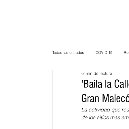
Todas las entradas
COVID-19
Re
2 min de lectura
Deportes
Atlántico
La Guaj
'Baila la Cal
Gran Malecó
Córdoba
Bloggeros
Herma
La actividad que re
de los sitios más em
Carnaval
Educación
BID