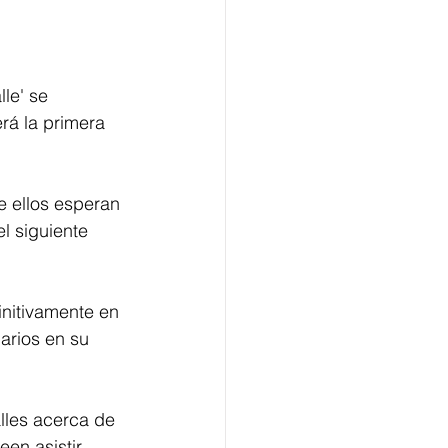
le' se 
rá la primera 
e ellos esperan 
l siguiente 
initivamente en 
uarios en su 
lles acerca de 
en asistir 