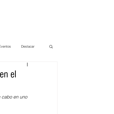
 Eventos
Destacar
Magdalena
 en el
mentos
Día 10/10 2017
a cabo en uno 