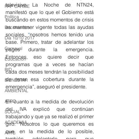
televisivo La Noche de NTN24, 
RAP CARIBE
manifestó que lo que el Gobierno está 
Política
buscando en estos momentos de crisis 
es mantener vigente todas las ayudas 
Documentos
sociales, 
“
nosotros hemos tenido una 
Día 10/10 2017
base. Primero, tratar de adelantar los 
Carnaval
pagos durante la emergencia. 
Entonces, eso quiere decir que 
Educación
programas que a veces se hacían 
BID
cada dos meses tendrán la posibilidad 
de tener esa cobertura durante la 
BIENESTAR
emergencia”, aseguró el presidente. 
AMBIENTAL
AFRO
En cuanto a la medida de devolución 
del IVA explicó que continúan 
SOCIAL
trabajando y que ya se realizó el primer 
ACADEMIA
giro. "Nosotros lo que queremos es 
que, en la medida de lo posible, 
ARTE
también adelantarlo para que 