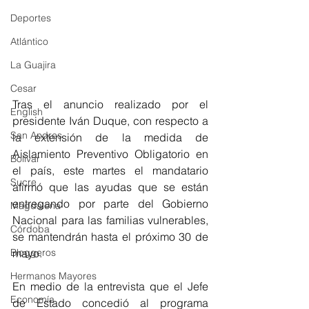
Deportes
Atlántico
La Guajira
Cesar
Tras el anuncio realizado por el 
English
presidente Iván Duque, con respecto a 
San Andres
la extensión de la medida de 
Aislamiento Preventivo Obligatorio en 
Bolívar
el país, este martes el mandatario 
Sucre
afirmó que las ayudas que se están 
entregando por parte del Gobierno 
Magdalena
Nacional para las familias vulnerables, 
Córdoba
se mantendrán hasta el próximo 30 de 
Bloggeros
mayo. 
Hermanos Mayores
En medio de la entrevista que el Jefe 
Economía
de Estado concedió al programa 