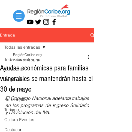
Entrada
Todas las entradas
RegiónCaribe.org
Todas las entradas
2 min de lectura
Ayudas económicas para familias
COVID-19
vulnerables se mantendrán hasta el
Regionales
30 de mayo
Cultura Home
El Gobierno Nacional adelanta trabajos 
Barranquilla
en los programas de Ingreso Solidario 
Turismo
y Devolución del IVA.
Cultura Eventos
Destacar