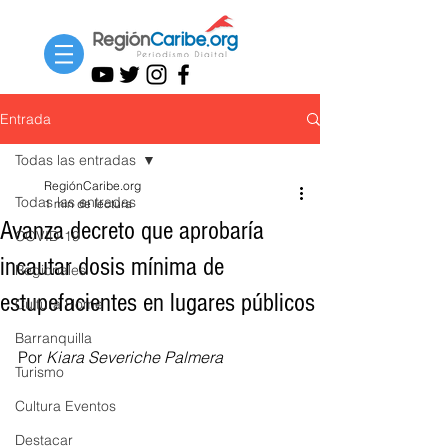
Entrada
Todas las entradas
RegiónCaribe.org
Todas las entradas
1 min de lectura
Avanza decreto que aprobaría
COVID-19
incautar dosis mínima de
Regionales
estupefacientes en lugares públicos
Cultura Home
Barranquilla
Por 
Kiara Severiche Palmera
Turismo
Cultura Eventos
Destacar