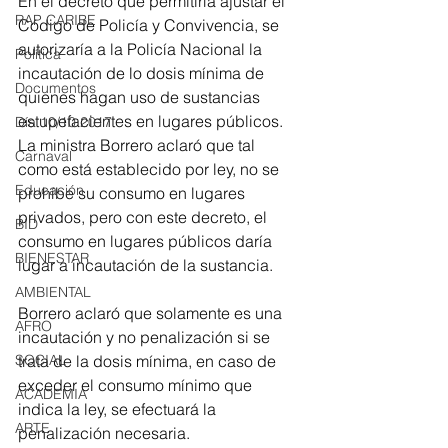
En el decreto que permitiría ajustar el 
RAP CARIBE
Código de Policía y Convivencia, se 
autorizaría a la Policía Nacional la 
Política
incautación de lo dosis mínima de 
Documentos
quienes hagan uso de sustancias 
estupefacientes en lugares públicos. 
Día 10/10 2017
La ministra Borrero aclaró que tal 
Carnaval
como está establecido por ley, no se 
Educación
prohíbe su consumo en lugares 
privados, pero con este decreto, el 
BID
consumo en lugares públicos daría 
BIENESTAR
lugar a incautación de la sustancia. 
AMBIENTAL
Borrero aclaró que solamente es una 
AFRO
incautación y no penalización si se 
trata de la dosis mínima, en caso de 
SOCIAL
exceder el consumo mínimo que 
ACADEMIA
indica la ley, se efectuará la 
ARTE
penalización necesaria.