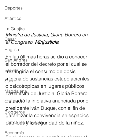
Deportes
Atlántico
La Guajira
Ministra de Justicia, Gloria Borrero en 
Cesar
el Congreso. 
Minjusticia
English
En las últimas horas se dio a conocer 
San Andres
el borrador del decreto por el cual se 
Bolívar
restringiría el consumo de dosis 
mínima de sustancias estupefacientes 
Sucre
o psicotrópicas en lugares públicos. 
Magdalena
La ministra de Justicia, Gloria Borrero 
defendió la iniciativa anunciada por el 
Córdoba
presidente Iván Duque, con el fin de 
Bloggeros
garantizar la convivencia en espacios 
públicos y la seguridad de la niñez.
Hermanos Mayores
Economía