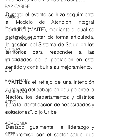
RAP CARIBE
Durante el evento se hizo seguimiento 
Política
al Modelo de Atención Integral 
Documentos
Territorial (MAITE), mediante el cual se 
pretende orientar, de forma articulada, 
Día 10/10 2017
la gestión del Sistema de Salud en los 
Carnaval
territorios para responder a las 
prioridades de la población en este 
Educación
sentido y contribuir a su mejoramiento.
BID
BIENESTAR
“MAITE es el reflejo de una intención 
cumplida del trabajo en equipo entre la 
AMBIENTAL
Nación, los departamentos y distritos 
AFRO
para la identificación de necesidades y 
soluciones”, dijo Uribe.
SOCIAL
ACADEMIA
Destacó, igualmente,  el liderazgo y 
ARTE
compromiso con el sector salud que 