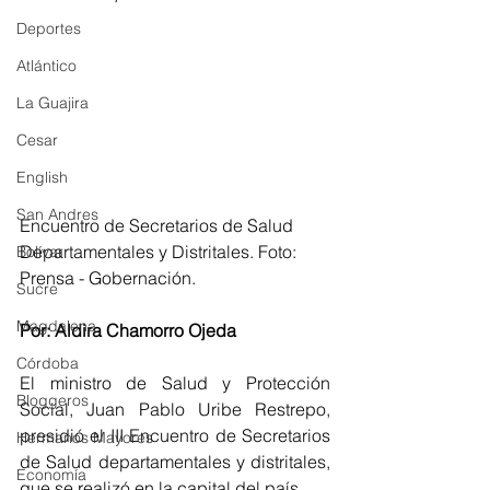
Deportes
Atlántico
La Guajira
Cesar
English
San Andres
Encuentro de Secretarios de Salud 
Departamentales y Distritales. Foto: 
Bolívar
Prensa - Gobernación.
Sucre
Magdalena
Por: Aldira Chamorro Ojeda
Córdoba
El ministro de Salud y Protección 
Bloggeros
Social, Juan Pablo Uribe Restrepo, 
presidió el III Encuentro de Secretarios 
Hermanos Mayores
de Salud departamentales y distritales, 
Economía
que se realizó en la capital del país.