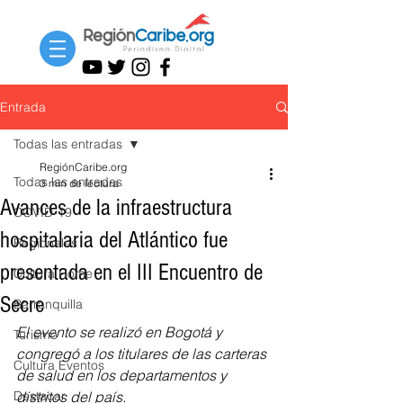
Entrada
Todas las entradas
RegiónCaribe.org
Todas las entradas
3 min de lectura
Avances de la infraestructura
COVID-19
hospitalaria del Atlántico fue
Regionales
presentada en el III Encuentro de
Cultura Home
Secre
Barranquilla
El evento se realizó en Bogotá y 
Turismo
congregó a los titulares de las carteras 
Cultura Eventos
de salud en los departamentos y 
Destacar
distritos del país.