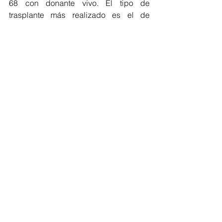
68 con donante vivo. El tipo de 
trasplante más realizado es el de 
córnea con 660 intervenciones y le 
siguen el osteomuscular con 323 
intervenciones, el renal con 168  y el de 
médula ósea con 71, para un total de 
1.222 intervenciones”, afirmó De la 
Hoz.
Durante el encuentro, los secretarios 
de salud reconocieron las decisiones 
acertadas y valientes del Gobierno 
Nacional para solucionar aspectos 
críticos que afectan el sistema, y 
coincidieron al opinar que el apoyo del 
Ministro de Salud ha sido fundamental 
para sentar las bases que permitan a 
las nuevas administraciones continuar 
con el trabajo que se deja avanzado. 