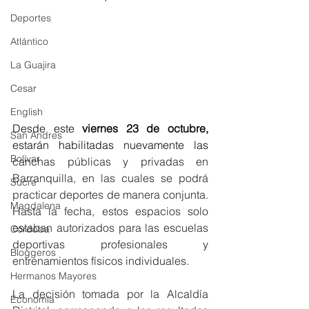
Deportes
Atlántico
La Guajira
Cesar
English
Desde este
 viernes 23 de octubre,
San Andres
estarán habilitadas nuevamente las 
Bolívar
canchas públicas y privadas en 
Barranquilla, en las cuales se podrá 
Sucre
practicar deportes de manera conjunta. 
Magdalena
Hasta la fecha, estos espacios solo 
estaban autorizados para las escuelas 
Córdoba
deportivas profesionales y 
Bloggeros
entrenamientos físicos individuales.
Hermanos Mayores
La decisión tomada por la Alcaldía 
Economía