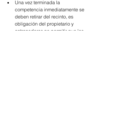
Una vez terminada la 
competencia inmediatamente se 
deben retirar del recinto, es 
obligación del propietario y 
entrenadores no permitir que las 
personas se queden en el lugar 
una vez finalizado el juego.
No está permitido cambiarse en 
las canchas.
Debe habilitarse un lugar donde 
se ubiquen los maletines e 
hidratación de los deportistas 
guardando el debido 
distanciamiento.
El uso de camerinos no está 
permitido.
El uso de baños únicamente está 
permitido para necesidades 
fisiológicas, siempre guardando 