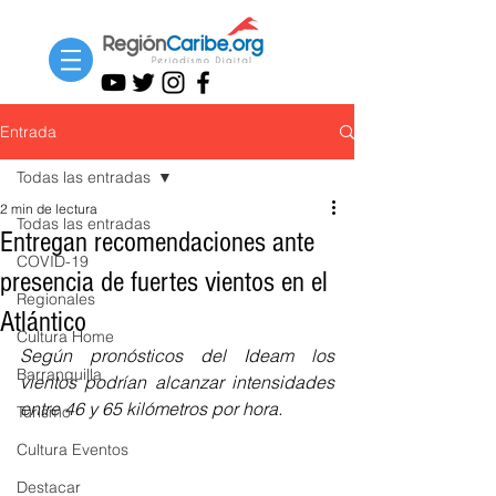
Entrada
Todas las entradas
2 min de lectura
Todas las entradas
Entregan recomendaciones ante
COVID-19
presencia de fuertes vientos en el
Regionales
Atlántico
Cultura Home
Según pronósticos del Ideam los 
Barranquilla
vientos podrían alcanzar intensidades 
entre 46 y 65 kilómetros por hora.
Turismo
Cultura Eventos
Destacar