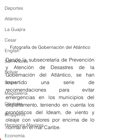
Deportes
Atlántico
La Guajira
Cesar
Fotografía de Gobernación del Atlántico
English
Desde la subsecretaría de Prevención 
San Andres
y Atención de Desastres de la 
Bolívar
Gobernación del Atlántico, se han 
impartido una serie de 
Sucre
recomendaciones para evitar 
Magdalena
emergencias en los municipios del 
Córdoba
departamento, teniendo en cuenta los 
pronósticos del Ideam, de viento y 
Bloggeros
oleaje con valores por encima de lo 
Hermanos Mayores
normal en el mar Caribe.
Economía