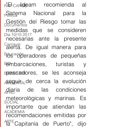
"El Ideam recomienda al 
RAP CARIBE
Sistema Nacional para la 
Política
Gestión del Riesgo tomar las 
Documentos
medidas que se consideren 
Día 10/10 2017
necesarias ante la presente 
Carnaval
alerta. De igual manera para 
Educación
los operadores de pequeñas 
embarcaciones, turistas y 
BID
pescadores, se les aconseja 
BIENESTAR
seguir de cerca la evolución 
AMBIENTAL
diaria de las condiciones 
AFRO
meteorológicas y marinas. Es 
SOCIAL
importante que atiendan las 
ACADEMIA
recomendaciones emitidas por 
ARTE
la Capitanía de Puerto", dijo 