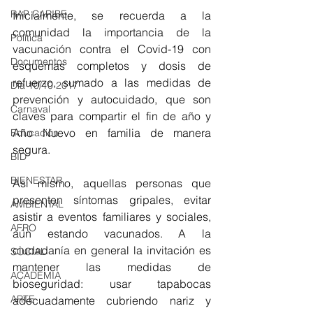
RAP CARIBE
Inicialmente, se recuerda a la 
comunidad la importancia de la 
Política
vacunación contra el Covid-19 con 
Documentos
esquemas completos y dosis de 
refuerzo, sumado a las medidas de 
Día 10/10 2017
prevención y autocuidado, que son 
Carnaval
claves para compartir el fin de año y 
Año Nuevo en familia de manera 
Educación
segura. 
BID
BIENESTAR
Así mismo, aquellas personas que 
presenten síntomas gripales, evitar 
AMBIENTAL
asistir a eventos familiares y sociales, 
AFRO
aún estando vacunados. A la 
ciudadanía en general la invitación es 
SOCIAL
mantener las medidas de 
ACADEMIA
bioseguridad: usar tapabocas 
ARTE
adecuadamente cubriendo nariz y 