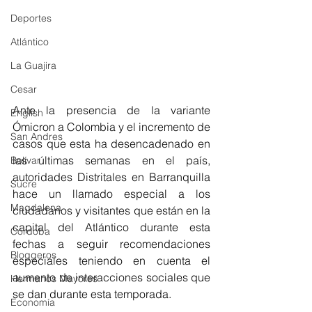
Deportes
Atlántico
La Guajira
Cesar
Ante la presencia de la variante 
English
Ómicron a Colombia y el incremento de 
San Andres
casos que esta ha desencadenado en 
las últimas semanas en el país, 
Bolívar
autoridades Distritales en Barranquilla 
Sucre
hace un llamado especial a los 
Magdalena
ciudadanos y visitantes que están en la 
capital del Atlántico durante esta 
Córdoba
fechas a seguir recomendaciones 
Bloggeros
especiales teniendo en cuenta el 
aumento de interacciones sociales que 
Hermanos Mayores
se dan durante esta temporada. 
Economía