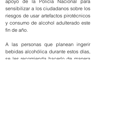
apoyo de la Policía Nacional para 
sensibilizar a los ciudadanos sobre los 
riesgos de usar artefactos pirotécnicos 
y consumo de alcohol adulterado este 
fin de año. 
A las personas que planean ingerir 
bebidas alcohólica durante estos días, 
se les recomienda hacerlo de manera 
responsable, comprar en sitios seguros 
y de confianza, moderar la ingesta de 
alcohol y tener especial cuidado con la 
preparación adecuada de cenas y 
otros alimentos, siguiendo las medidas 
higiénicas para evitar intoxicaciones. 
Barranquilla
Fin de año
Pólvora
Alcohol
Barranquilla