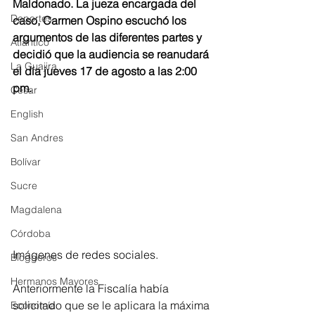
Maldonado. La jueza encargada del 
Deportes
caso, Carmen Ospino escuchó los 
argumentos de las diferentes partes y 
Atlántico
decidió que la audiencia se reanudará 
La Guajira
el día jueves 17 de agosto a las 2:00 
pm. 
Cesar
English
San Andres
Bolívar
Sucre
Magdalena
Córdoba
Imágenes de redes sociales.
Bloggeros
Hermanos Mayores
Anteriormente la Fiscalía había 
solicitado que se le aplicara la máxima 
Economía