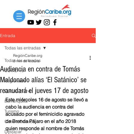
Entrada
Todas las entradas
RegiónCaribe.org
Todas las entradas
2 min de lectura
Audiencia en contra de Tomás
COVID-19
Maldonado alías ‘El Satánico’ se
Regionales
reanudará el jueves 17 de agosto
Cultura Home
Este miércoles 16 de agosto se llevó a 
Barranquilla
cabo la audiencia en contra del 
Turismo
acusado por el feminicidio agravado 
de Brenda Pájaro en el año 2018 
Cultura Eventos
quien responde al nombre de Tomás 
Destacar