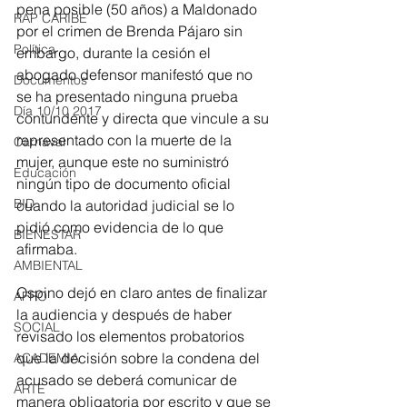
pena posible (50 años) a Maldonado 
RAP CARIBE
por el crimen de Brenda Pájaro sin 
Política
embargo, durante la cesión el 
abogado defensor manifestó que no 
Documentos
se ha presentado ninguna prueba 
Día 10/10 2017
contundente y directa que vincule a su 
representado con la muerte de la 
Carnaval
mujer, aunque este no suministró 
Educación
ningún tipo de documento oficial 
BID
cuando la autoridad judicial se lo 
pidió como evidencia de lo que 
BIENESTAR
afirmaba. 
AMBIENTAL
Ospino dejó en claro antes de finalizar 
AFRO
la audiencia y después de haber 
SOCIAL
revisado los elementos probatorios 
que la decisión sobre la condena del 
ACADEMIA
acusado se deberá comunicar de 
ARTE
manera obligatoria por escrito y que se 