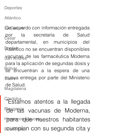
Deportes
Atlántico
De acuerdo con información entregada 
La Guajira
por la secretaría de Salud 
Cesar
departamental, en municipios del 
English
Atlántico no se encuentran disponibles 
vacunas de las farmacéutica Moderna 
San Andres
para la aplicación de segundas dosis y 
Bolívar
se encuentran a la espera de una 
nueva entrega por parte del Ministerio 
Sucre
de Salud. 
Magdalena
Córdoba
"Estamos atentos a la llegada 
Bloggeros
de las vacunas de Moderna, 
para que nuestros habitantes 
Hermanos Mayores
cumplan con su segunda cita y 
Economía