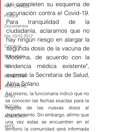
así completen su esquema de 
RAP CARIBE
vacunación contra el Covid-19. 
Política
Para tranquilidad de la 
Documentos
ciudadanía, aclaramos que no 
Día 10/10 2017
hay ningún riesgo en alargar la 
Carnaval
segunda dosis de la vacuna de 
Moderna, de acuerdo con la 
Educación
evidencia médica existente", 
BID
expresó la Secretaria de Salud, 
BIENESTAR
Alma Solano.
AMBIENTAL
Así mismo, la funcionaria indicó que no 
AFRO
se conocen las fechas exactas para la 
SOCIAL
llegada de las nuevas dosis al 
departamento. Sin embargo, afirmo que 
ACADEMIA
una vez estas se encuentren en el 
ARTE
territorio la comunidad será informada 