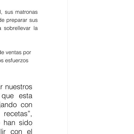
l, sus matronas 
e preparar sus 
sobrellevar la 
de ventas por 
os esfuerzos 
 nuestros 
que esta 
jando con 
recetas”, 
 han sido 
ir con el 