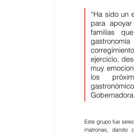
“Ha sido un e
para apoyar
familias qu
gastronom
corregimient
ejercicio, de
muy emociona
los próximo
gastronómicos
Gobernadora
Este grupo fue sele
matronas, dando cu