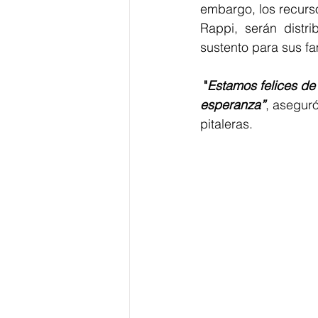
embargo, los recurso
Rappi, serán distri
sustento para sus f
"
Estamos felices de 
esperanza”
, asegur
pitaleras. 