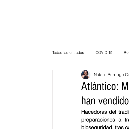
Todas las entradas
COVID-19
Re
Natalie Berdugo C
Deportes
Atlántico
La Guaj
Atlántico: M
han vendido
Córdoba
Bloggeros
Herma
Hacedoras del tradi
preparaciones a tr
Carnaval
Educación
BID
bioseguridad, tras c