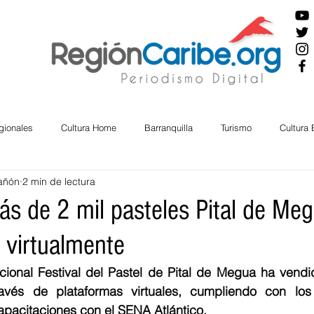
gionales
Cultura Home
Barranquilla
Turismo
Cultura
añón
2 min de lectura
ira
Cesar
English
San Andres
Bolívar
Sucre
ás de 2 mil pasteles Pital de Me
 virtualmente
nos Mayores
Economía
RAP CARIBE
Política
Docu
cional Festival del Pastel de Pital de Megua ha vendi
avés de plataformas virtuales, cumpliendo con los 
BIENESTAR
AMBIENTAL
AFRO
apacitaciones con el SENA Atlántico.