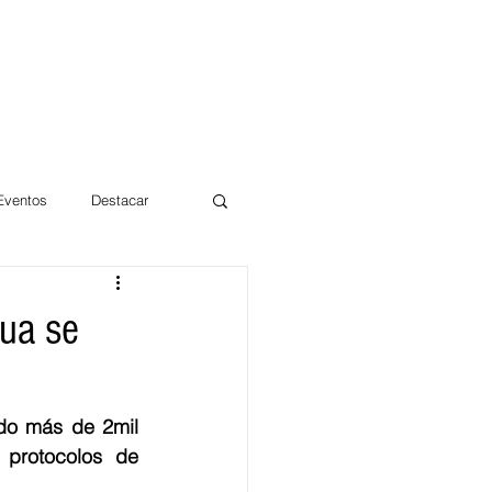
 Eventos
Destacar
Magdalena
gua se
mentos
Día 10/10 2017
do más de 2mil 
protocolos de 