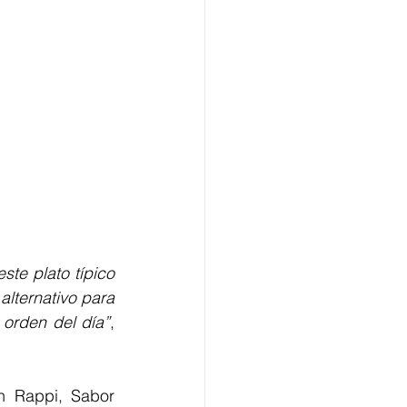
te plato típico 
ternativo para 
 orden del día”
, 
n Rappi, Sabor 