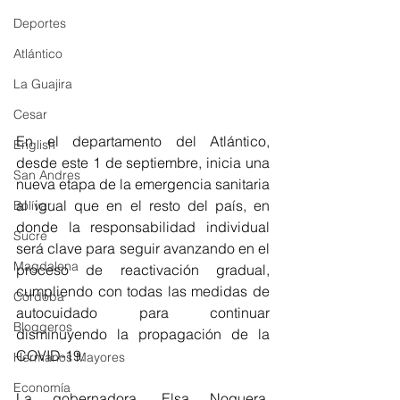
Deportes
Atlántico
La Guajira
Cesar
En el departamento del Atlántico, 
English
desde este 1 de septiembre, inicia una 
San Andres
nueva etapa de la emergencia sanitaria 
al igual que en el resto del país, en 
Bolívar
donde la responsabilidad individual 
Sucre
será clave para seguir avanzando en el 
Magdalena
proceso de reactivación gradual, 
cumpliendo con todas las medidas de 
Córdoba
autocuidado para continuar 
Bloggeros
disminuyendo la propagación de la 
COVID-19. 
Hermanos Mayores
Economía
La gobernadora, Elsa Noguera, 