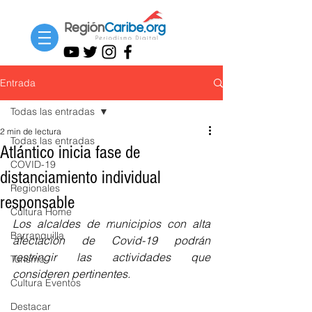
Entrada
Todas las entradas
2 min de lectura
Todas las entradas
Atlántico inicia fase de
COVID-19
distanciamiento individual
Regionales
responsable
Cultura Home
Los alcaldes de m
unicipios con alta 
Barranquilla
afectación de Covid-19 podrán 
restringir las actividades que 
Turismo
consideren pertinentes.
Cultura Eventos
Destacar