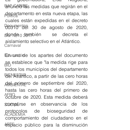
RAP CARIBE
anunció las medidas que regirán en el 
departamento en esta nueva etapa, las 
Política
cuales están expedidas en 
el decreto 
Documentos
00310 del 30 de agosto de 2020, 
donde también  se decreta el 
Día 10/10 2017
aislamiento selectivo en el Atlántico.
Carnaval
En uno de los apartes del documento 
Educación
se establece que "la medida rige para 
BID
todos los municipios del departamento 
BIENESTAR
del Atlántico, a partir de las cero horas 
del primero de septiembre del 2020, 
AMBIENTAL
hasta las cero horas del primero de 
AFRO
octubre de 2020. Esta medida deberá 
cumplirse en observancia de los 
SOCIAL
protocolos de bioseguridad de 
ACADEMIA
comportamiento del ciudadano en el 
ARTE
espacio público para la disminución 