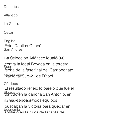
Deportes
Atlántico
La Guajira
Cesar
English
Foto: Danilsa Chacón
San Andres
La Selección Atlántico igualó 0-0 
Bolívar
contra la local Boyacá en la tercera 
Sucre
fecha de la fase final del Campeonato 
Magdalena
Nacional Sub-20 de Fútbol.
Córdoba
El resultado reflejó lo parejo que fue el 
Bloggeros
partido en la cancha San Antonio, en 
Tunja, donde ambos equipos 
Hermanos Mayores
buscaban la victoria para quedar en 
Economía
solitario en la cima de la tabla de 