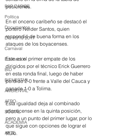
posiciones.
RAP CARIBE
Política
En el onceno caribeño se destacó el 
Documentos
portero Neider Santos, quien 
respondió de buena forma en los 
Día 10/10 2017
ataques de los boyacenses.
Carnaval
Este es el primer empate de los 
Educación
dirigidos por el técnico Erick Guerrero 
BID
en esta ronda final, luego de haber 
BIENESTAR
perdido 2-0 frente a Valle del Cauca y 
ganarle 1-0 a Tolima. 
AMBIENTAL
AFRO
Esta igualdad deja al combinado 
atlanticense en la quinta posición, 
SOCIAL
pero a un punto del primer lugar, por lo 
ACADEMIA
que sigue con opciones de lograr el 
título. 
ARTE