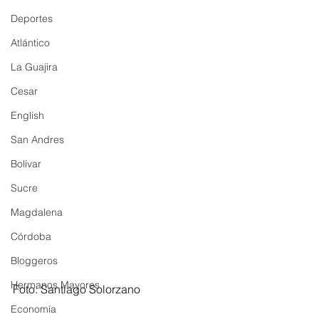
Deportes
Atlántico
La Guajira
Cesar
English
San Andres
Bolívar
Sucre
Magdalena
Córdoba
Bloggeros
Hermanos Mayores
Foto: Santiago Solorzano
Economía