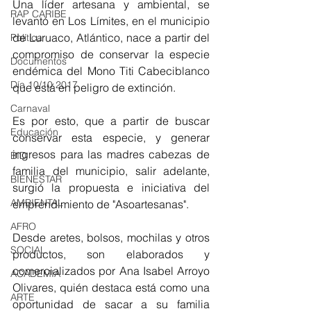
Una líder artesana y ambiental, se 
RAP CARIBE
levantó en Los Límites, en el municipio 
de Luruaco, Atlántico, nace a partir del 
Política
compromiso de conservar la especie 
Documentos
endémica del Mono Titi Cabeciblanco 
Día 10/10 2017
que está en peligro de extinción.
Carnaval
Es por esto, que a partir de buscar 
Educación
conservar esta especie, y generar 
ingresos para las madres cabezas de 
BID
familia del municipio, salir adelante, 
BIENESTAR
surgió la propuesta e iniciativa del 
AMBIENTAL
emprendimiento de "Asoartesanas".
AFRO
Desde aretes, bolsos, mochilas y otros 
SOCIAL
productos, son elaborados y 
comercializados por Ana Isabel Arroyo 
ACADEMIA
Olivares, quién destaca está como una 
ARTE
oportunidad de sacar a su familia 