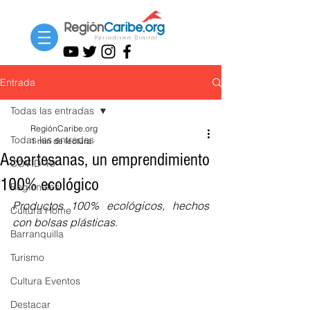
Entrada
Todas las entradas
RegiónCaribe.org
Todas las entradas
1 min de lectura
Asoartesanas, un emprendimiento
COVID-19
100% ecológico
Regionales
Productos 100% ecológicos, hechos 
Cultura Home
con bolsas plásticas.
Barranquilla
Turismo
Cultura Eventos
Destacar