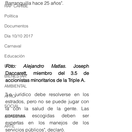
Barranquilla hace 25 años".
RAP CARIBE
Política
Documentos
Día 10/10 2017
Carnaval
Educación
Foto: Alejandro Matías. 
Joseph 
BID
Daccarett, miembro del 3.5 de 
BIENESTAR
accionistas minoritarios de la Triple A. 
AMBIENTAL
"Lo jurídico debe resolverse en los 
AFRO
estrados, pero no se puede jugar con 
SOCIAL
la con la salud de la gente. Las 
personas escogidas deben ser 
ACADEMIA
expertas en los manejos de los 
ARTE
servicios públicos", declaró. 