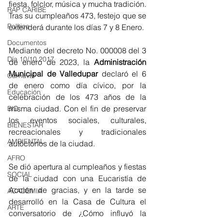
fiesta, folclor, música y mucha tradición. 
RAP CARIBE
Tras su cumpleaños 473, festejo que se 
Política
extenderá durante los días 7 y 8 Enero. 
Documentos
Mediante del decreto No. 000008 del 3 
Día 10/10 2017
de enero de 2023, la 
Administración 
Municipal de Valledupar 
declaró el 6 
Carnaval
de enero como día cívico, por la 
Educación
celebración de los 473 años de la 
misma ciudad. Con el fin de preservar 
BID
los eventos sociales, culturales, 
BIENESTAR
recreacionales y tradicionales 
AMBIENTAL
autóctonos de la ciudad. 
AFRO
Se dió apertura al cumpleaños y fiestas 
SOCIAL
de la ciudad con una Eucaristía de 
Acción de gracias, y en la tarde se 
ACADEMIA
desarrolló en la Casa de Cultura el 
ARTE
conversatorio de ¿Cómo influyó la 