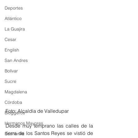
Deportes
Atlántico
La Guajira
Cesar
English
San Andres
Bolívar
Sucre
Magdalena
Córdoba
Foto: Alcaldía de Valledupar
Bloggeros
Hermanos Mayores
Desde muy temprano las calles de la 
tierra de los Santos Reyes se vistió de 
Economía