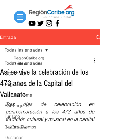
Entrada
Todas las entradas
RegiónCaribe.org
Todas las entradas
2 min de lectura
Así se vive la celebración de los
COVID-19
473 años de la Capital del
Regionales
Vallenato
Cultura Home
Tres días de celebración en 
Barranquilla
conmemoración a los 473 años de 
Turismo
tradición cultural y musical en la capital 
vallenata.
Cultura Eventos
Destacar