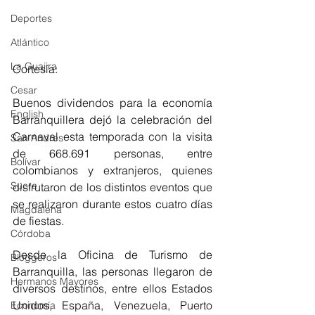
Deportes
Atlántico
La Guajira
Cortesía:
Cesar
Buenos dividendos para la economía 
English
Barranquillera dejó la celebración del 
Carnaval esta temporada con la visita 
San Andres
de 668.691 personas, entre 
Bolívar
colombianos y extranjeros, quienes 
Sucre
disfrutaron de los distintos eventos que 
se realizaron durante estos cuatro días 
Magdalena
de fiestas.
Córdoba
Desde la Oficina de Turismo de 
Bloggeros
Barranquilla, las personas llegaron de 
Hermanos Mayores
diversos destinos, entre ellos Estados 
Unidos, España, Venezuela, Puerto 
Economía