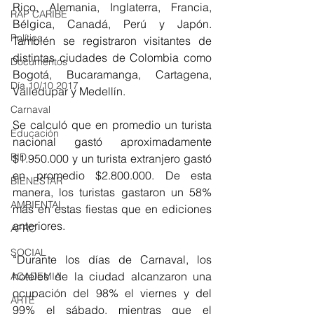
Rico, Alemania, Inglaterra, Francia, 
RAP CARIBE
Bélgica, Canadá, Perú y Japón. 
Política
También se registraron visitantes de 
distintas ciudades de Colombia como 
Documentos
Bogotá, Bucaramanga, Cartagena, 
Día 10/10 2017
Valledupar y Medellín.
Carnaval
Se calculó que en promedio un turista 
Educación
nacional gastó aproximadamente 
BID
$1.950.000 y un turista extranjero gastó 
en promedio $2.800.000. De esta 
BIENESTAR
manera, los turistas gastaron un 58% 
AMBIENTAL
más en estas fiestas que en ediciones 
anteriores.
AFRO
SOCIAL
“Durante los días de Carnaval, los 
hoteles de la ciudad alcanzaron una 
ACADEMIA
ocupación del 98% el viernes y del 
ARTE
99% el sábado, mientras que el 