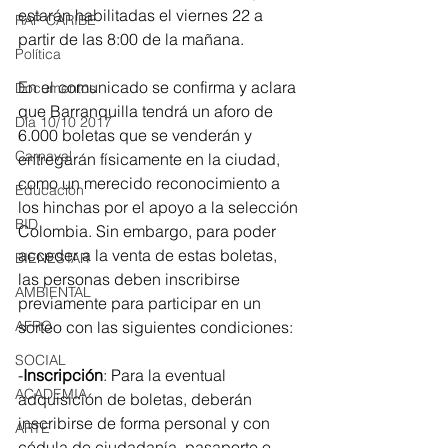
estarán habilitadas el viernes 22 a 
RAP CARIBE
partir de las 8:00 de la mañana.
Política
En el comunicado se confirma y aclara 
Documentos
que Barranquilla tendrá un aforo de 
Día 10/10 2017
6.000 boletas que se venderán y 
Carnaval
entregarán físicamente en la ciudad, 
como un merecido reconocimiento a 
Educación
los hinchas por el apoyo a la selección 
BID
Colombia. Sin embargo, para poder 
acceder a la venta de estas boletas, 
BIENESTAR
las personas deben inscribirse 
AMBIENTAL
previamente para participar en un 
AFRO
sorteo con las siguientes condiciones:
SOCIAL
-
Inscripción
: Para la eventual 
ACADEMIA
adquisición de boletas, deberán 
inscribirse de forma personal y con 
ARTE
cédula de ciudadanía, pasaporte o 