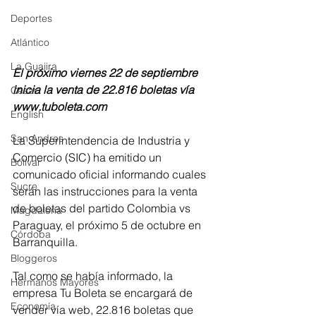
Deportes
Atlántico
La Guajira
El próximo viernes 22 de septiembre 
inicia la venta de 22.816 boletas vía 
Cesar
www.tuboleta.com
English
San Andres
La Superintendencia de Industria y 
Comercio (SIC) ha emitido un 
Bolívar
comunicado oficial informando cuales 
Sucre
serán las instrucciones para la venta 
de boletas del partido Colombia vs 
Magdalena
Paraguay, el próximo 5 de octubre en 
Córdoba
Barranquilla.
Bloggeros
Tal como se había informado, la 
Hermanos Mayores
empresa Tu Boleta se encargará de 
Economía
vender vía web, 22.816 boletas que 