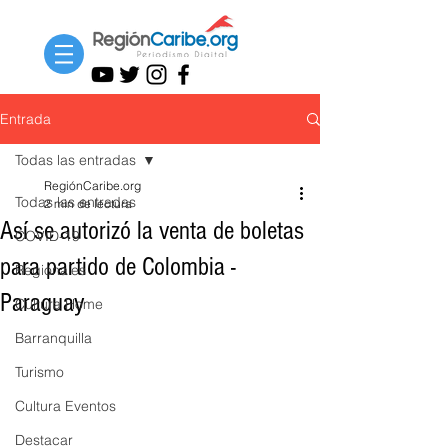
Entrada
Todas las entradas
RegiónCaribe.org
Todas las entradas
2 min de lectura
Así se autorizó la venta de boletas
COVID-19
para partido de Colombia -
Regionales
Paraguay
Cultura Home
Barranquilla
Turismo
Cultura Eventos
Destacar