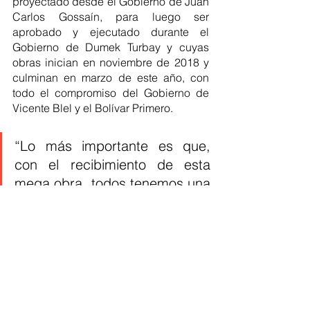
proyectado desde el Gobierno de Juan 
Carlos Gossaín, para luego ser 
aprobado y ejecutado durante el 
Gobierno de Dumek Turbay y cuyas 
obras inician en noviembre de 2018 y 
culminan en marzo de este año, con 
todo el compromiso del Gobierno de 
Vicente Blel y el Bolívar Primero.
“Lo más importante es que, 
con el recibimiento de esta 
mega obra, todos tenemos una 
responsabilidad para que esto 
perdure en el tiempo; tenemos 
un compromiso con nuestros 
hijos, en el sentido de que 
debemos empezar a explotarla 
en todos los aspectos, en lo 