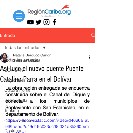
Entrada
Todas las entradas
Natalie Berdugo Cañón
Todas las entradas
3 min de lectura
Así luce el nuevo puente Puente
COVID-19
Catalino Parra en el Bolívar
Regionales
La obra recién entregada se encuentra 
Cultura Home
construida sobre el Canal del Dique y  
Barranquilla
conecta a los municipios de 
Soplaviento con San Estanislao, en el 
Turismo
departamento de Bolívar. 
https://video.wixstatic.com/video/d4066a_a5
Cultura Eventos
9f8fbaed2e49d19c033cc38f021b8f/360p/m
Destacar
p4/file.mp4