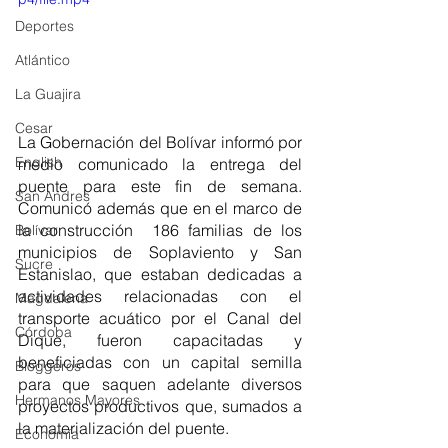
Deportes
Atlántico
La Guajira
Cesar
La Gobernación del Bolívar informó por 
English
medio comunicado la entrega del 
puente para este fin de semana. 
San Andres
Comunicó además que en el marco de 
la construcción  186 familias de los 
Bolívar
municipios de Soplaviento y San 
Sucre
Estanislao, que estaban dedicadas a 
actividades relacionadas con el 
Magdalena
transporte acuático por el Canal del 
Córdoba
Dique, fueron capacitadas y 
beneficiadas con un capital semilla 
Bloggeros
para que saquen adelante diversos 
Hermanos Mayores
proyectos productivos que, sumados a 
la materialización del puente. 
Economía