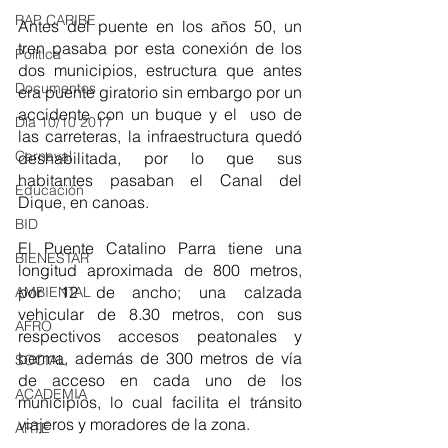
RAP CARIBE
Antes del puente en los años 50, un 
tren pasaba por esta conexión de los 
Política
dos municipios, estructura que antes 
Documentos
era puente giratorio sin embargo por un 
accidente con un buque y el  uso de 
Día 10/10 2017
las carreteras, la infraestructura quedó 
Carnaval
deshabilitada, por lo que sus 
habitantes pasaban el Canal del 
Educación
Dique, en canoas. 
BID
El Puente Catalino Parra tiene una 
BIENESTAR
longitud aproximada de 800 metros, 
por 12 de ancho; una calzada 
AMBIENTAL
vehicular de 8.30 metros, con sus 
AFRO
respectivos accesos peatonales y 
berma, además de 300 metros de vía 
SOCIAL
de acceso en cada uno de los 
ACADEMIA
municipios, lo cual facilita el tránsito 
viajeros y moradores de la zona.
ARTE