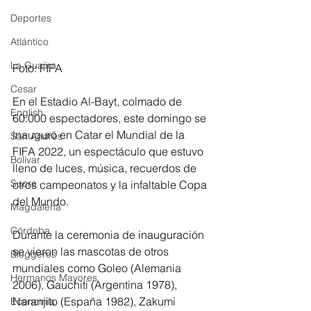
Deportes
Atlántico
La Guajira
Foto: FIFA
Cesar
En el Estadio Al-Bayt, colmado de 
English
60.000 espectadores, este domingo se 
inauguró en Catar el Mundial de la 
San Andres
FIFA 2022, un espectáculo que estuvo 
Bolívar
lleno de luces, música, recuerdos de 
Sucre
otros campeonatos y la infaltable Copa 
del Mundo.
Magdalena
Córdoba
Durante la ceremonia de inauguración 
se vieron las mascotas de otros 
Bloggeros
mundiales como Goleo (Alemania 
Hermanos Mayores
2006), Gauchiti (Argentina 1978), 
Naranjito (España 1982), Zakumi 
Economía