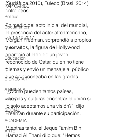
(Sudáfrica 2010), Fuleco (Brasil 2014), 
RAP CARIBE
entre otros.
Política
En medio del acto inicial del mundial, 
Documentos
la presencia del actor afroamericano, 
Día 10/10 2017
Morgan Freeman, sorprendió a propios 
y extraños, la figura de Hollywood 
Carnaval
apareció al lado de un joven 
Educación
reconocido de Qatar, quien no tiene 
BID
piernas y envió un mensaje al público 
que se encontraba en las gradas.
BIENESTAR
AMBIENTAL
“¿Cómo pueden tantos países, 
idiomas y culturas encontrar la unión si 
AFRO
lo solo aceptamos una visión?”, dijo 
SOCIAL
Freeman durante su participación.
ACADEMIA
Mientras tanto, el Jeque Tamim Bin 
ARTE
Hamad Al Thani dijo que: “Hemos 