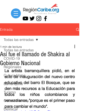
Entrada
Todas las entradas
1 min de lectura
Todas las entradas
Así fue el llamado de Shakira al
COVID-19
Gobierno Nacional
Regionales
La artista barranquillera pidió, en el 
Cultura Home
acto de inauguración del nuevo centro 
educativo del barro El Bosque, que se 
Barranquilla
den más recursos a la Educación para 
Turismo
todos los niños colombianos y 
venezolanos, "porque es el primer paso 
Cultura Eventos
para cambiar el mundo". 
Destacar