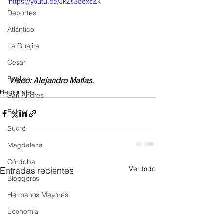
https://youtu.be/JkZs3oexeZk
Deportes
Atlántico
La Guajira
Cesar
English
Video: Alejandro Matías.
Regionales
San Andres
Bolívar
Sucre
Magdalena
Córdoba
Ver todo
Entradas recientes
Bloggeros
Hermanos Mayores
Economía