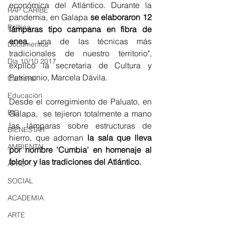
económica del Atlántico. Durante la 
RAP CARIBE
pandemia, en Galapa 
se elaboraron 12 
Política
lámparas tipo campana en fibra de 
enea
, una de las técnicas más 
Documentos
tradicionales de nuestro territorio", 
Día 10/10 2017
explicó la secretaria de Cultura y 
Patrimonio, Marcela Dávila.
Carnaval
Educación
Desde el corregimiento de Paluato, en 
BID
Galapa,  se tejieron totalmente a mano 
las lámparas sobre estructuras de 
BIENESTAR
hierro, que adornan 
la sala que lleva 
AMBIENTAL
por nombre 'Cumbia' en homenaje al 
folclor y las tradiciones del Atlántico.
AFRO
SOCIAL
ACADEMIA
ARTE