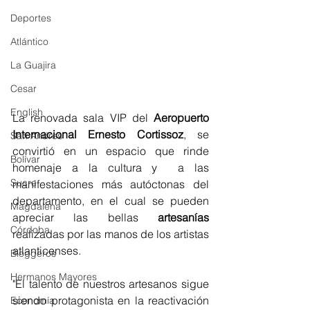
Deportes
Atlántico
La Guajira
Cesar
English
La renovada sala VIP del 
Aeropuerto 
Internacional Ernesto Cortissoz
, se 
San Andres
convirtió en un espacio que rinde 
Bolívar
homenaje a la cultura y 
a las 
Sucre
manifestaciones más autóctonas del 
departamento, en el cual se pueden 
Magdalena
apreciar las bellas 
artesanías
Córdoba
realizadas por las manos de los artistas 
atlanticenses. 
Bloggeros
Hermanos Mayores
"El talento de nuestros artesanos sigue 
siendo protagonista en la reactivación 
Economía