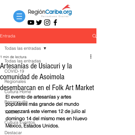
Entrada
Todas las entradas
1 min de lectura
Todas las entradas
Artesanías de Usiacuri y la
COVID-19
comunidad de Asoimola
Regionales
desembarcan en el Folk Art Market
Cultura Home
El evento de artesanías y artes 
Barranquilla
populares más grande del mundo 
comenzará este viernes 12 de julio al 
Turismo
domingo 14 del mismo mes en Nuevo 
Cultura Eventos
México, Estados Unidos. 
Destacar