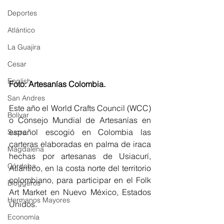
Deportes
Atlántico
La Guajira
Cesar
English
Foto: Artesanías Colombia.
San Andres
Este año el World Crafts Council (WCC)  
Bolívar
o Consejo Mundial de Artesanías en 
español escogió en Colombia las 
Sucre
carteras elaboradas en palma de iraca 
Magdalena
hechas por artesanas de Usiacurí, 
Córdoba
Atlántico, en la costa norte del territorio 
colombiano, para participar en el Folk 
Bloggeros
Art Market en Nuevo México, Estados 
Hermanos Mayores
Unidos. 
Economía