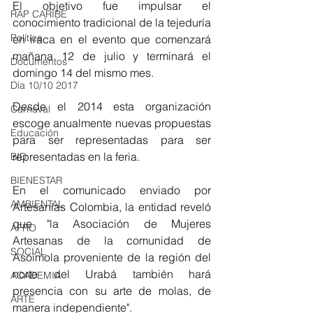
El objetivo fue impulsar el 
RAP CARIBE
conocimiento tradicional de la tejeduría 
Política
en iraca en el evento que comenzará 
mañana 12 de julio y terminará el 
Documentos
domingo 14 del mismo mes.   
Día 10/10 2017
Desde el 2014 esta organización 
Carnaval
escoge anualmente nuevas propuestas 
Educación
para ser representadas para ser 
representadas en la feria. 
BID
BIENESTAR
En el comunicado enviado por 
AMBIENTAL
Artesanías Colombia, la entidad reveló 
que "la Asociación de Mujeres 
AFRO
Artesanas de la comunidad de 
SOCIAL
Asoimola proveniente de la región del 
norte del Urabá también hará 
ACADEMIA
presencia con su arte de molas, de 
ARTE
manera independiente". 