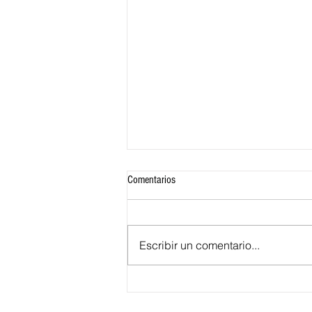
Comentarios
Escribir un comentario...
¿Quiénes son las aspirantes a Reina
del Carnaval de Barranquilla 2027?