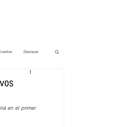
 Eventos
Destacar
Magdalena
evos
mentos
Día 10/10 2017
rá en el primer 