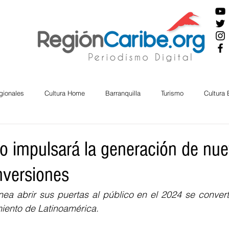
gionales
Cultura Home
Barranquilla
Turismo
Cultura
ira
Cesar
English
San Andres
Bolívar
Sucre
ío impulsará la generación de nu
nversiones
nos Mayores
Economía
RAP CARIBE
Política
Docu
ea abrir sus puertas al público en el 2024 se converti
imiento de Latinoamérica. 
BIENESTAR
AMBIENTAL
AFRO