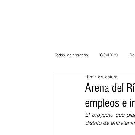
Todas las entradas
COVID-19
Re
1 min de lectura
Deportes
Atlántico
La Guaj
Arena del R
empleos e i
Córdoba
Bloggeros
Herma
El proyecto que plan
distrito de entreten
Carnaval
Educación
BID