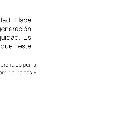
dad. Hace 
generación 
uidad. Es 
que este 
prendido por la 
pra de palcos y 