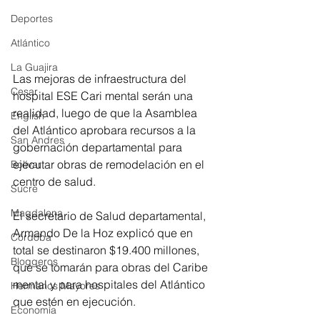
Deportes
Atlántico
La Guajira
Las mejoras de infraestructura del 
Cesar
hospital ESE Cari mental serán una 
realidad, luego de que la Asamblea 
English
del Atlántico aprobara recursos a la 
San Andres
gobernación departamental para 
ejecutar obras de remodelación en el 
Bolívar
centro de salud.
Sucre
Magdalena
El secretario de Salud departamental, 
Armando De la Hoz explicó que en 
Córdoba
total se destinaron $19.400 millones, 
Bloggeros
que se tomarán para obras del Caribe 
mental y para hospitales del Atlántico 
Hermanos Mayores
que estén en ejecución.
Economía