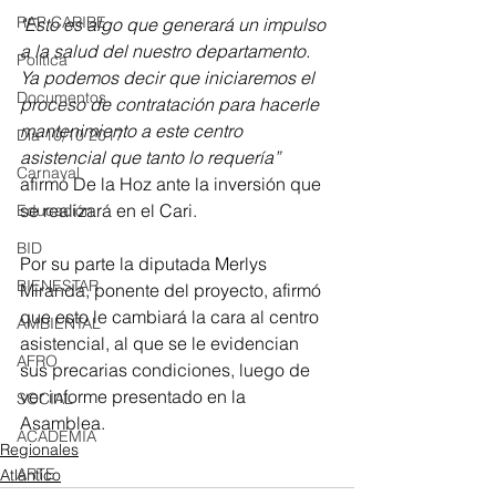
RAP CARIBE
"Esto es algo que generará un impulso 
a la salud del nuestro departamento. 
Política
Ya podemos decir que iniciaremos el 
Documentos
proceso de contratación para hacerle 
mantenimiento a este centro 
Día 10/10 2017
asistencial que tanto lo requería”
Carnaval
afirmó De la Hoz ante la inversión que 
se realizará en el Cari.
Educación
BID
Por su parte la diputada Merlys 
BIENESTAR
Miranda, ponente del proyecto, afirmó 
que esto le cambiará la cara al centro 
AMBIENTAL
asistencial, al que se le evidencian 
AFRO
sus precarias condiciones, luego de 
ver informe presentado en la 
SOCIAL
Asamblea.
ACADEMIA
Regionales
ARTE
Atlántico