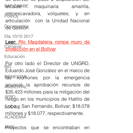
alcalde maquinaria amarilla, 
RAP CARIBE
retroescavadora, volquetes; y en 
Política
articulación  con la Unidad Nacional 
Documentos
de Gestión
Día 10/10 2017
Leer: 
Río Magdalena rompe muro de 
Carnaval
protección en el Bolívar
Educación
Por otro lado el Director de UNGRD, 
BID
Eduardo José González en el marco de 
BIENESTAR
las reuniones por la emergencia 
anunció la aprobación recursos de 
AMBIENTAL
$35.423 millones para la mitigación del 
AFRO
riesgo en los municipios de Hatillo de 
Loba y San Fernando, Bolívar; $18.078 
SOCIAL
millones y $18.077, respectivamente.
ACADEMIA
Proyectos que se encontraban en 
ARTE