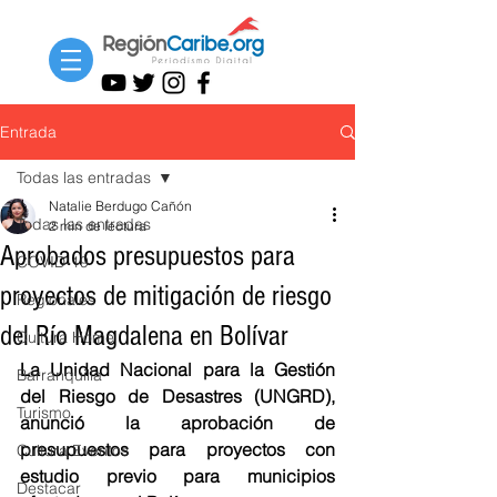
Entrada
Todas las entradas
Natalie Berdugo Cañón
Todas las entradas
2 min de lectura
Aprobados presupuestos para
COVID-19
proyectos de mitigación de riesgo
Regionales
del Río Magdalena en Bolívar
Cultura Home
La Unidad Nacional para la Gestión 
Barranquilla
del Riesgo de Desastres (UNGRD),  
Turismo
anunció la aprobación de 
presupuestos para proyectos con 
Cultura Eventos
estudio previo para municipios 
Destacar