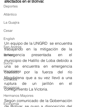
afectados en el Bolívar. 
Deportes
Atlántico
La Guajira
Cesar
English
Un equipo de la UNGRD  se encuentra 
San Andres
trabajando en la mitigación de la 
emergencia presentada en el 
Bolívar
municipio de Hatillo de Loba debido a 
Sucre
una se encuentra en emergencia  
Magdalena
causado por la fuerza del río 
Magdalena que a su vez llevó a una 
Córdoba
ruptura de un jarillón en el 
Bloggeros
corregimiento La Victoria. 
Hermanos Mayores
Según comunicado de la Gobernación 
Economía
de Bolívar, se puso a disposición del 