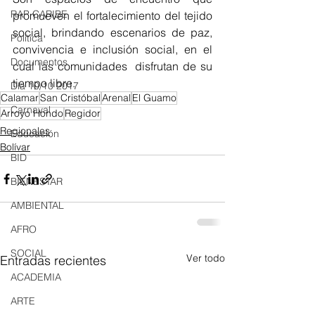
RAP CARIBE
promueven el fortalecimiento del tejido 
social, brindando escenarios de paz, 
Política
convivencia e inclusión social, en el 
Documentos
cual las comunidades  disfrutan de su 
tiempo libre.
Día 10/10 2017
Calamar
San Cristóbal
Arenal
El Guamo
Carnaval
Arroyo Hondo
Regidor
Regionales
Educación
Bolívar
BID
BIENESTAR
AMBIENTAL
AFRO
SOCIAL
Ver todo
Entradas recientes
ACADEMIA
ARTE