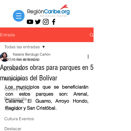
Entrada
Todas las entradas
Natalie Berdugo Cañón
Todas las entradas
1 min de lectura
Aprobados obras para parques en 5
COVID-19
municipios del Bolívar
Regionales
Los municipios que se beneficiarán 
Cultura Home
con estos parques son: Arenal, 
Barranquilla
Calamar, El Guamo, Arroyo Hondo, 
Regidor y San Cristóbal.
Turismo
Cultura Eventos
Destacar