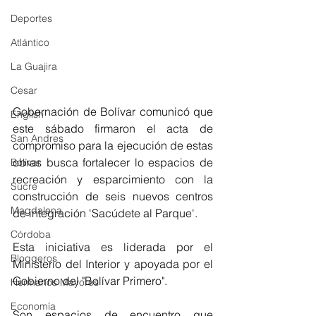
Deportes
Atlántico
La Guajira
Cesar
Gobernación de Bolívar comunicó que 
English
este sábado firmaron el acta de 
San Andres
compromiso para la ejecución de estas 
obras busca fortalecer lo espacios de 
Bolívar
recreación y esparcimiento con la 
Sucre
construcción de seis nuevos centros 
Magdalena
de integración 'Sacúdete al Parque'. 
Córdoba
Esta iniciativa es liderada por el 
Bloggeros
Ministerio del Interior y apoyada por el 
Gobierno del "Bolívar Primero". 
Hermanos Mayores
Economía
Son espacios de encuentro que 