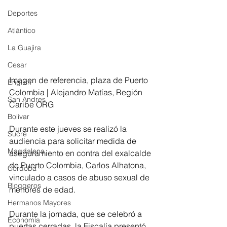
Deportes
Atlántico
La Guajira
Cesar
Imagen de referencia, plaza de Puerto 
English
Colombia | Alejandro Matías, Región 
San Andres
Caribe ORG
Bolívar
Durante este jueves se realizó la 
Sucre
audiencia para solicitar medida de 
Magdalena
aseguramiento en contra del exalcalde 
de Puerto Colombia, Carlos Alhatona, 
Córdoba
vinculado a casos de abuso sexual de 
Bloggeros
menores de edad.
Hermanos Mayores
Durante la jornada, que se celebró a 
Economía
puertas cerradas, la Fiscalía presentó 