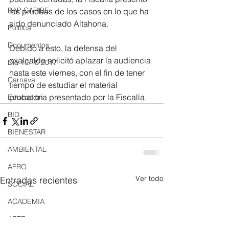
RAP CARIBE
las pruebas de los casos en lo que ha 
sido denunciado Altahona. 
Política
Documentos
Debido a esto, la defensa del 
exalcalde solicitó aplazar la audiencia 
Día 10/10 2017
hasta este viernes, con el fin de tener 
Carnaval
tiempo de estudiar el material 
probatoria presentado por la Fiscalía. 
Educación
BID
BIENESTAR
AMBIENTAL
AFRO
Ver todo
Entradas recientes
SOCIAL
ACADEMIA
ARTE