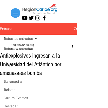
Entrada
Todas las entradas
RegiónCaribe.org
Todas las entradas
1 min de lectura
Antiexplosivos ingresan a la
COVID-19
Universidad del Atlántico por
Regionales
amenaza de bomba
Cultura Home
Barranquilla
Turismo
Cultura Eventos
Destacar