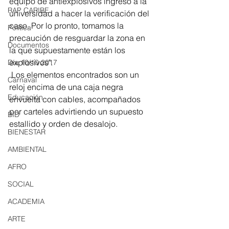
equipo de antiexplosivos ingresó a la 
RAP CARIBE
universidad a hacer la verificación del 
caso. Por lo pronto, tomamos la 
Política
precaución de resguardar la zona en 
Documentos
la que supuestamente están los 
explosivos". 
Día 10/10 2017
 Los elementos encontrados son un 
Carnaval
reloj encima de una caja negra 
Educación
envuelta con cables, acompañados 
por carteles advirtiendo un supuesto 
BID
estallido y orden de desalojo. 
BIENESTAR
AMBIENTAL
AFRO
SOCIAL
ACADEMIA
ARTE