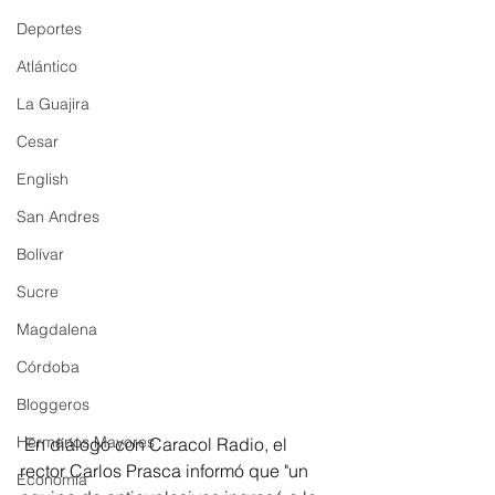
Deportes
Atlántico
La Guajira
Cesar
English
San Andres
Bolívar
Sucre
Magdalena
Córdoba
Bloggeros
Hermanos Mayores
 En diálogo con Caracol Radio, el 
rector Carlos Prasca informó que "un 
Economía