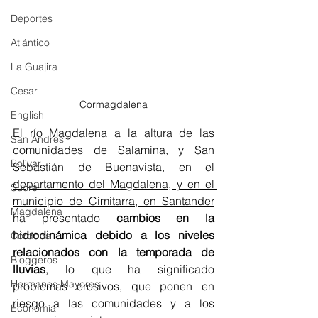
Deportes
Atlántico
La Guajira
Cesar
Cormagdalena
English
El río Magdalena a la altura de las 
San Andres
comunidades de Salamina, y San 
Bolívar
Sebastián de Buenavista, en el 
departamento del Magdalena, y en el 
Sucre
municipio de Cimitarra, en Santander
Magdalena
ha presentado 
cambios en la 
hidrodinámica debido a los niveles 
Córdoba
relacionados con la temporada de 
Bloggeros
lluvias
, lo que ha significado 
Hermanos Mayores
problemas erosivos, que ponen en 
riesgo a las comunidades y a los 
Economía