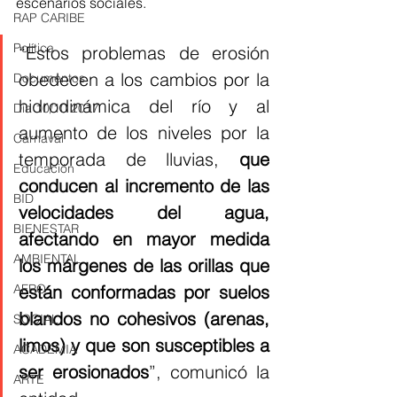
escenarios sociales.
RAP CARIBE
Política
“Estos problemas de erosión 
obedecen a los cambios por la 
Documentos
hidrodinámica del río y al 
Día 10/10 2017
aumento de los niveles por la 
Carnaval
temporada de lluvias, 
que 
Educación
conducen al incremento de las 
BID
velocidades del agua, 
BIENESTAR
afectando en mayor medida 
AMBIENTAL
los márgenes de las orillas que 
AFRO
están conformadas por suelos 
blandos no cohesivos (arenas, 
SOCIAL
limos) y que son susceptibles a 
ACADEMIA
ser erosionados
”, comunicó la 
ARTE