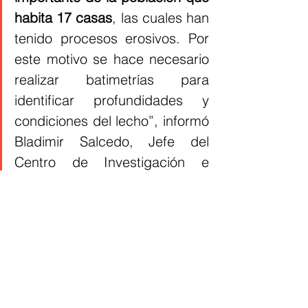
habita 17 casas
, las cuales han 
tenido procesos erosivos. Por 
este motivo se hace necesario 
realizar batimetrías para 
identificar profundidades y 
condiciones del lecho”, informó 
Bladimir Salcedo, Jefe del 
Centro de Investigación e 
Ingeniería de Cormagdalena 
(CIIC).
De esta forma, 
la entidad ha anunciado 
la disposición de un equipo de 
ingenieros expertos para seguir 
atendiendo las situaciones de 