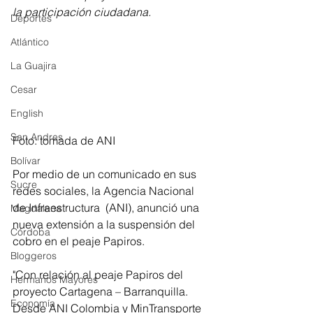
la participación ciudadana.
Deportes
Atlántico
La Guajira
Cesar
English
San Andres
Foto: tomada de ANI
Bolívar
Por medio de un comunicado en sus 
Sucre
redes sociales, la Agencia Nacional 
de Infraestructura  (ANI), anunció una 
Magdalena
nueva extensión a la suspensión del 
Córdoba
cobro en el peaje Papiros.
Bloggeros
"Con relación al peaje Papiros del 
Hermanos Mayores
proyecto Cartagena – Barranquilla. 
Economía
Desde ANI Colombia y MinTransporte 