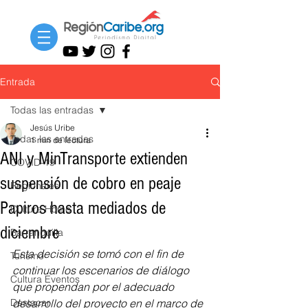
Entrada
Todas las entradas
Jesús Uribe
Todas las entradas
1 min de lectura
ANI y MinTransporte extienden
COVID-19
suspensión de cobro en peaje
Regionales
Papiros hasta mediados de
Cultura Home
diciembre
Barranquilla
Esta decisión se tomó con el fin de 
Turismo
continuar los escenarios de diálogo 
Cultura Eventos
que propendan por el adecuado 
Destacar
desarrollo del proyecto en el marco de 