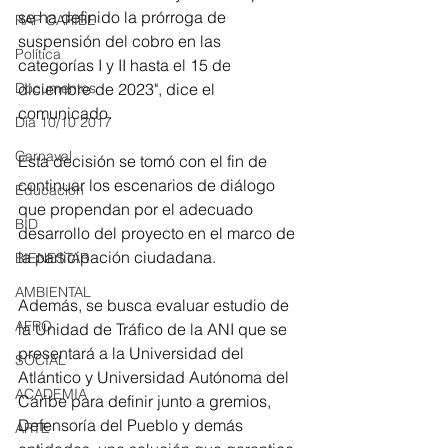
se ha definido la prórroga de 
RAP CARIBE
suspensión del cobro en las 
Política
categorías I y II hasta el 15 de 
diciembre de 2023", dice el 
Documentos
comunicado.
Día 10/10 2017
Carnaval
Esta decisión se tomó con el fin de 
continuar los escenarios de diálogo 
Educación
que propendan por el adecuado 
BID
desarrollo del proyecto en el marco de 
la participación ciudadana.
BIENESTAR
AMBIENTAL
Además, se busca evaluar estudio de 
AFRO
la Unidad de Tráfico de la ANI que se 
presentará a la Universidad del 
SOCIAL
Atlántico y Universidad Autónoma del 
ACADEMIA
Caribe para definir junto a gremios, 
Defensoría del Pueblo y demás 
ARTE