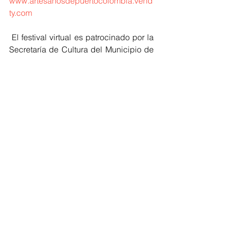
www.artesanosdepuertocolombia.vend
ty.com
 El festival virtual es patrocinado por la 
Secretaría de Cultura del Municipio de 
Puerto Colombia y cuenta con el apoyo 
del Ministerio de Cultura - Programa 
Nacional de Concertación Cultural. 
Respalda Secretaría de Cultura y 
Patriomonio del Atlántico.  
Regionales
Cultura Home
Atlántico
Ver todo