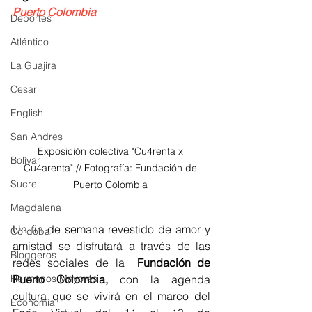
Puerto Colombia
Deportes
Atlántico
La Guajira
Cesar
English
San Andres
Exposición colectiva "Cu4renta x 
Bolívar
Cu4arenta" // Fotografía: Fundación de 
Sucre
Puerto Colombia 
Magdalena
Un fin de semana revestido de amor y 
Córdoba
amistad se disfrutará a través de las 
Bloggeros
redes sociales de la  
Fundación de 
Puerto Colombia, 
con la agenda 
Hermanos Mayores
cultura que se vivirá en el marco del 
Economía