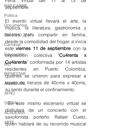
Feria Virtual del 11 al 13 de 
RAP CARIBE
septiembre.
Política
El evento virtual llevará el arte, la 
Documentos
música, la literatura, gastronomía y 
talleres para compartir en familia, 
Día 10/10 2017
desde la comodidad del hogar; e inicia 
Carnaval
este 
viernes 11 de septiembre
 con la 
Educación
exposición colectiva "
Cu4renta x 
Cu4arenta
" conformada por 14 artistas 
BID
residentes en Puerto Colombia, 
BIENESTAR
quienes se unieron para expresar a 
través de lienzos de 40cms x 40cms, 
AMBIENTAL
su sentir durante el confinamiento. 
AFRO
 En este mismo escenario virtual se 
SOCIAL
disfrutará de un concierto con el 
ACADEMIA
saxofonista porteño Rafael Cueto, 
ARTE
quien hablará de su recorrido musical 