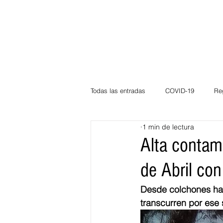
Todas las entradas
COVID-19
Re
1 min de lectura
Deportes
Atlántico
La Guaj
Alta contam
de Abril co
Córdoba
Bloggeros
Herma
Desde colchones has
transcurren por ese s
Carnaval
Educación
BID