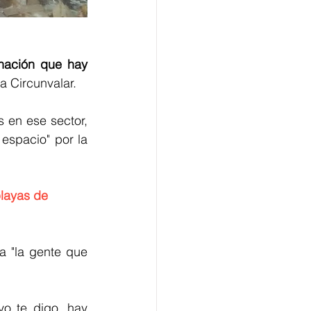
nación que hay 
a Circunvalar. 
 en ese sector, 
spacio" por la 
playas de 
 "la gente que 
o te digo, hay 