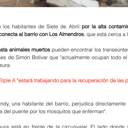
 los habitantes de Siete de Abril 
por la alta contami
 conecta al barrio con Los Almendros
, que está cerca a l
sta animales muertos
 pueden encontrar los transeúntes
es de Simón Bolívar que "actualmente ocupan todo el e
sura. 
Triple A "estará trabajando para la recuperación de las 
y, una habitante del barrio, perjudica directamente a
ca del puente por los mosquitos que enferman".
ra está en frente de la circunvalar. El lado donde y