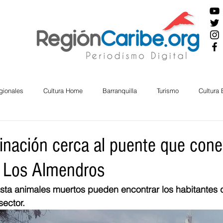
gionales
Cultura Home
Barranquilla
Turismo
Cultura
ira
Cesar
English
San Andres
Bolívar
Sucre
inación cerca al puente que cone
n Los Almendros
nos Mayores
Economía
RAP CARIBE
Política
Docu
ta animales muertos pueden encontrar los habitantes 
ector. 
BIENESTAR
AMBIENTAL
AFRO