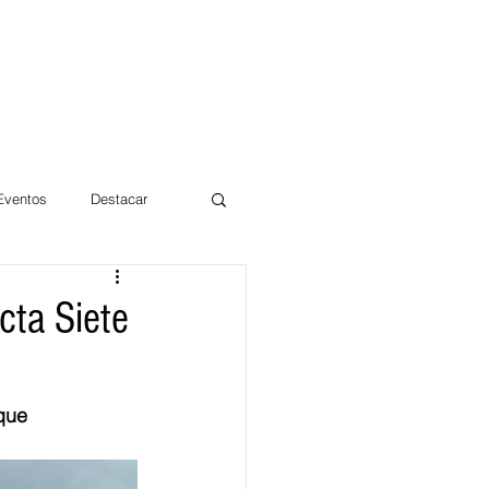
 Eventos
Destacar
Magdalena
cta Siete
mentos
Día 10/10 2017
que 