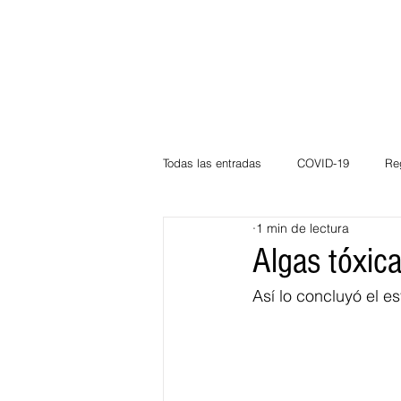
Todas las entradas
COVID-19
Re
1 min de lectura
Deportes
Atlántico
La Guaj
Algas tóxic
Así lo concluyó el e
Córdoba
Bloggeros
Herma
Carnaval
Educación
BID