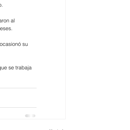
. 
aron al 
reses.
 ocasionó su 
que se trabaja 