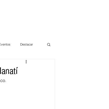
 Eventos
Destacar
Magdalena
Manatí
co. 
mentos
Día 10/10 2017