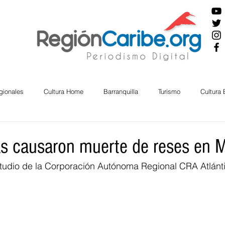
gionales
Cultura Home
Barranquilla
Turismo
Cultura
ira
Cesar
English
San Andres
Bolívar
Sucre
as causaron muerte de reses en 
studio de la Corporación Autónoma Regional CRA Atlánti
nos Mayores
Economía
RAP CARIBE
Política
Docu
BIENESTAR
AMBIENTAL
AFRO