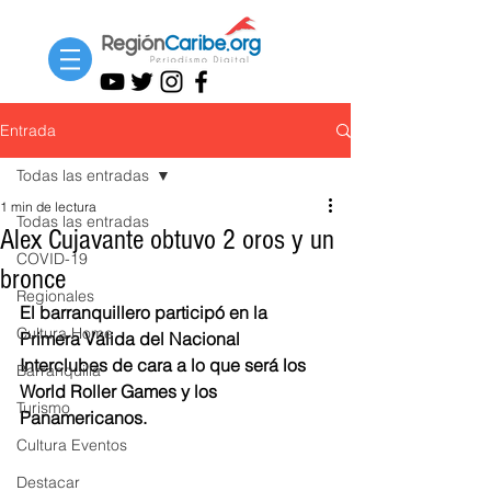
Entrada
Todas las entradas
1 min de lectura
Todas las entradas
Alex Cujavante obtuvo 2 oros y un
COVID-19
bronce
Regionales
El barranquillero participó en la 
Cultura Home
Primera Válida del Nacional 
Interclubes de cara a lo que será los 
Barranquilla
World Roller Games y los 
Turismo
Panamericanos.
Cultura Eventos
Destacar