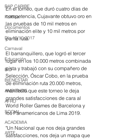
RAP CARIBE
En el torneo, que duró cuatro días de 
competencia, Cujavante obtuvo oro en 
Política
las pruebas de 10 mil metros en 
Documentos
eliminación elite y 10 mil metros por 
Día 10/10 2017
punta ruta. 
Carnaval
El barranquillero, que logró el tercer 
Educación
lugar en los 10.000 metros combinada 
pista y trabajó con su compañero de 
BID
Selección, Óscar Cobo, en la prueba 
BIENESTAR
de eliminación ruta 20.000 metros, 
manifestó que este torneo le deja 
AMBIENTAL
grandes satisfacciones de cara al 
AFRO
World Roller Games de Barcelona y 
SOCIAL
los Panamericanos de Lima 2019. 
ACADEMIA
"Un Nacional que nos deja grandes 
ARTE
satisfacciones, nos deja un mapa que 