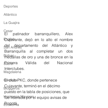
Deportes
Atlántico
La Guajira
Cesar
El patinador barranquillero, Alex 
English
Cujavante, dejó en lo alto el nombre 
del departamento del Atlántico y 
San Andres
Barranquilla al completar un dos 
Bolívar
medallas de oro y una de bronce en la 
Primera Válida del Nacional 
Sucre
Interclubes. 
Magdalena
El club PKC, donde pertenece 
Córdoba
Cujavante, terminó en el décimo 
Bloggeros
puesto en la tabla de posiciones, que 
Hermanos Mayores
fue liderada por el equipo avisas de 
Bogotá. 
Economía