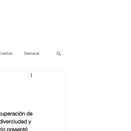
 Eventos
Destacar
Magdalena
mentos
Día 10/10 2017
cuperación de 
odiverciudad y 
rio presentó 