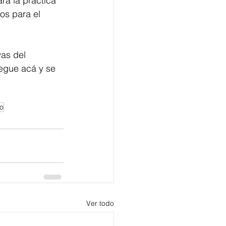
a la práctica 
os para el 
as del 
legue acá y se 
co
Ver todo