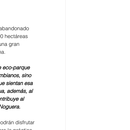
o abandonado 
00 hectáreas 
 una gran 
.   
te eco-parque 
mbianos, sino 
ue sientan esa 
ua, además, al 
tribuye al 
 Noguera. 
odrán disfrutar 