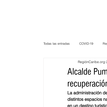
Todas las entradas
COVID-19
Re
RegiónCaribe.org
Deportes
Atlántico
La Guaj
Alcalde Pum
recuperació
Córdoba
Bloggeros
Herma
La administración d
distintos espacios na
Carnaval
Educación
BID
en un destino turíst