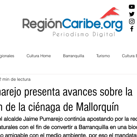
gionales
Cultura Home
Barranquilla
Turismo
Cultura
2 min de lectura
ira
Cesar
English
San Andres
Bolívar
Sucre
arejo presenta avances sobre la
n de la ciénaga de Mallorquín
nos Mayores
Economía
RAP CARIBE
Política
Docu
el alcalde Jaime Pumarejo continúa apostando por la re
turales con el fin de convertir a Barranquilla en una bi
BIENESTAR
AMBIENTAL
AFRO
ico amigable con el medio ambiente, por eso el mandata