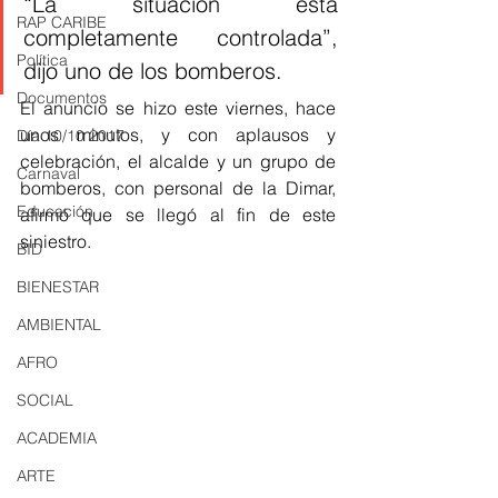
“La situación está 
RAP CARIBE
completamente controlada”, 
Política
dijo uno de los bomberos.
Documentos
El anuncio se hizo este viernes, hace 
unos minutos, y con aplausos y 
Día 10/10 2017
celebración, el alcalde y un grupo de 
Carnaval
bomberos, con personal de la Dimar, 
Educación
afirmó que se llegó al fin de este 
siniestro.
BID
BIENESTAR
AMBIENTAL
AFRO
SOCIAL
ACADEMIA
ARTE