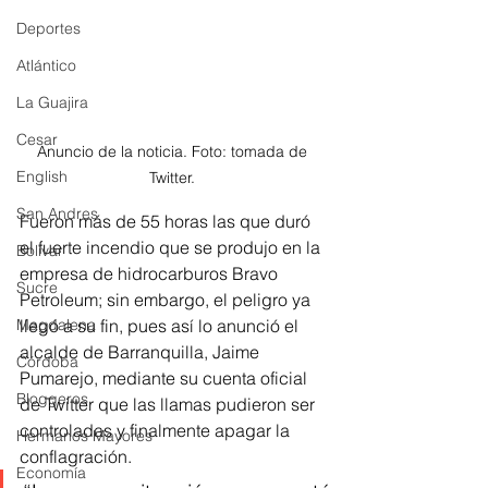
Deportes
Atlántico
La Guajira
Cesar
Anuncio de la noticia. Foto: tomada de 
English
Twitter. 
San Andres
Fueron más de 55 horas las que duró 
el fuerte incendio que se produjo en la 
Bolívar
empresa de hidrocarburos Bravo 
Sucre
Petroleum; sin embargo, el peligro ya 
Magdalena
llegó a su fin, pues así lo anunció el 
alcalde de Barranquilla, Jaime 
Córdoba
Pumarejo, mediante su cuenta oficial 
Bloggeros
de Twitter que las llamas pudieron ser 
controladas y finalmente apagar la 
Hermanos Mayores
conflagración. 
Economía