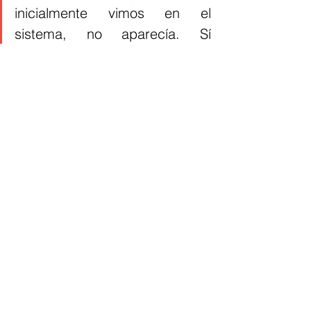
inicialmente vimos en el 
sistema, no aparecía. Sí 
tenemos una diferencia, pero 
lo importante es que en este 
momento parece que sí existe 
la póliza y estamos en el 
proceso de análisis", puntualizó 
la alta funcionaria. 
Por el momento se espera a que este 
incendio quede totalmente extinto y 
que no cause otras problemáticas a 
nivel médico o ambiental. 
Alcaldía de Barranquilla
Vía 40
Incendio
Conflagración
Regionales