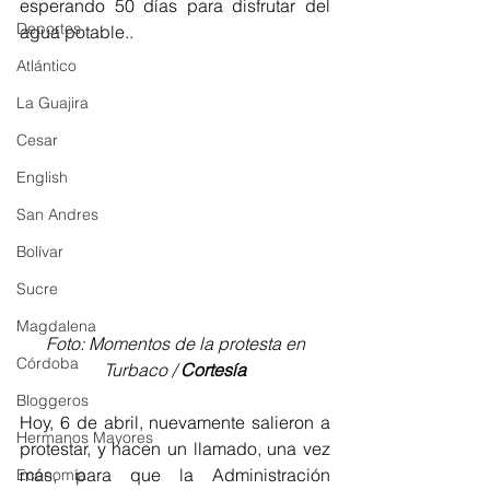
esperando 50 días para disfrutar del 
Deportes
agua potable..
Atlántico
La Guajira
Cesar
English
San Andres
Bolívar
Sucre
Magdalena
 Foto: Momentos de la protesta en 
Córdoba
Turbaco / 
Cortesía
Bloggeros
Hoy, 6 de abril, nuevamente salieron a 
Hermanos Mayores
protestar, y hacen un llamado, una vez 
más, para que la Administración 
Economía