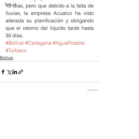
Salud
15 días, pero que debido a la falta de 
lluvias, la empresa Acualco ha visto 
alterada su planificación y obligando 
que el retorno del líquido tarde hasta 
30 días.              
#Bolívar
#Cartagena
#AguaPotable
#Turbaco
Bolívar
Ver todo
Entradas recientes