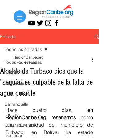
Entrada
Todas las entradas
RegiónCaribe.org
Todas las entradas
1 min de lectura
Alcalde de Turbaco dice que la
COVID-19
"sequía" es culpable de la falta de
Regionales
agua potable
Cultura Home
Barranquilla
Hace cuatro días, 
en 
Turismo
RegionCaribe.Org reseñamos
 cómo 
una comunidad del municipio de 
Cultura Eventos
Turbaco, en Bolívar ha estado 
Destacar