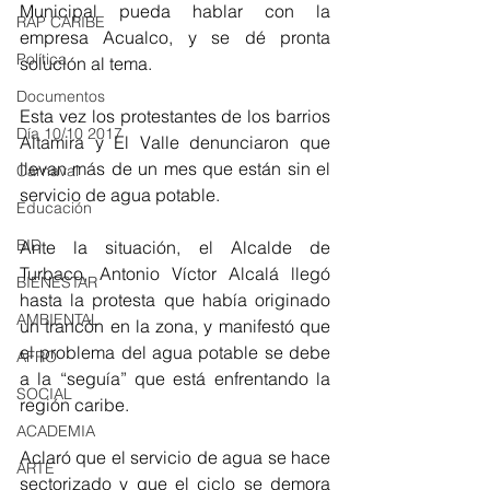
Municipal pueda hablar con la 
RAP CARIBE
empresa Acualco, y se dé pronta 
Política
solución al tema.
Documentos
Esta vez los protestantes de los barrios 
Día 10/10 2017
Altamira y El Valle denunciaron que 
llevan más de un mes que están sin el 
Carnaval
servicio de agua potable.
Educación
BID
Ante la situación, el Alcalde de 
Turbaco, Antonio Víctor Alcalá llegó 
BIENESTAR
hasta la protesta que había originado 
AMBIENTAL
un trancón en la zona, y manifestó que 
el problema del agua potable se debe 
AFRO
a la “seguía” que está enfrentando la 
SOCIAL
región caribe.
ACADEMIA
Aclaró que el servicio de agua se hace 
ARTE
sectorizado y que el ciclo se demora 