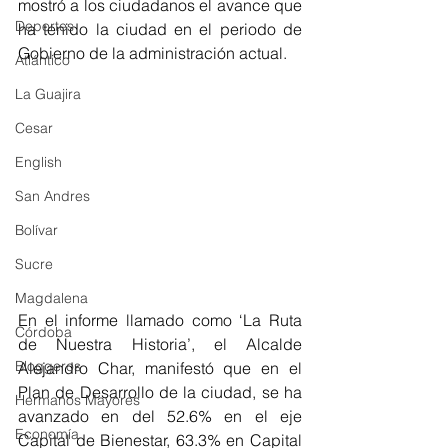
mostró a los ciudadanos el avance que 
Deportes
ha tenido la ciudad en el periodo de 
Gobierno de la administración actual.
Atlántico
La Guajira
Cesar
English
San Andres
Bolívar
Sucre
Magdalena
En el informe llamado como ‘La Ruta 
Córdoba
de Nuestra Historia’, el Alcalde 
Bloggeros
Alejandro Char, manifestó que en el 
Plan de Desarrollo de la ciudad, se ha 
Hermanos Mayores
avanzado en del 52.6% en el eje 
Economía
Capital de Bienestar, 63.3% en Capital 