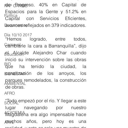
de Progreso, 40% en Capital de 
RAP CARIBE
Espacios para la Gente y 51.2% en 
Política
Capital con Servicios Eficientes, 
avances reflejados en 379 indicadores.
Documentos
Día 10/10 2017
“Hemos logrado, entre todos, 
Carnaval
cambiarle la cara a Barranquilla”, dijo 
el Alcalde Alejandro Char cuando 
Educación
inició su intervención sobre las obras 
BID
que ha tenido la ciudad, la 
canalización de los arroyos, los 
BIENESTAR
parques remodelados, la construcción 
AMBIENTAL
de obras.
AFRO
“Todo empezó por el río. Y llegar a este 
SOCIAL
lugar navegando por nuestro 
ACADEMIA
Magdalena era algo impensable hace 
muchos años, pero hoy es una 
ARTE
realidad, y esto es solo una muestra de 