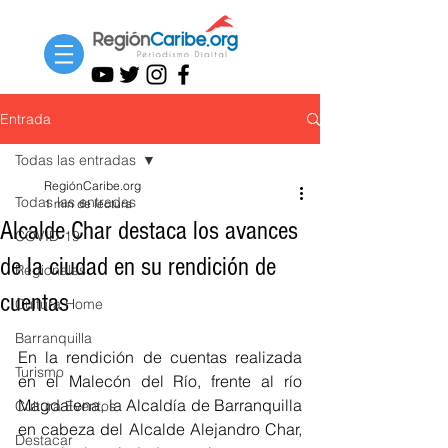
Entrada
Todas las entradas
RegiónCaribe.org
Todas las entradas
1 min de lectura
Alcalde Char destaca los avances
COVID-19
de la ciudad en su rendición de
Regionales
cuentas
Cultura Home
Barranquilla
En la rendición de cuentas realizada 
Turismo
en el Malecón del Río, frente al río 
Magdalena, la Alcaldía de Barranquilla 
Cultura Eventos
en cabeza del Alcalde Alejandro Char, 
Destacar